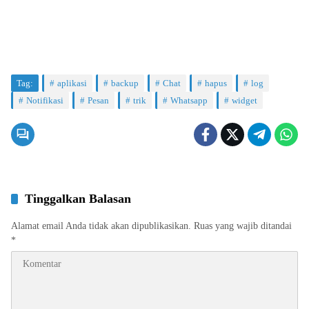
Tag:
aplikasi
backup
Chat
hapus
log
Notifikasi
Pesan
trik
Whatsapp
widget
Tinggalkan Balasan
Alamat email Anda tidak akan dipublikasikan.
Ruas yang wajib ditandai
*