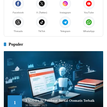
Facebook
X (Twitter)
Instagram
YouTube
Threads
TikTok
Telegram
WhatsApp
Populer
3 Website AI Pembuat Jurnal Otomatis Terbaik
1
30 November 2023