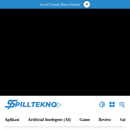
Langsung
×
Scroll Untuk Baca Artikel
ke
konten
Aplikasi
Artificial Intelegent (AI)
Game
Review
Sains