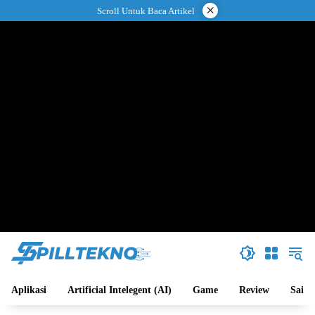
Langsung
×
Scroll Untuk Baca Artikel
ke
konten
Aplikasi
Artificial Intelegent (AI)
Game
Review
Sains