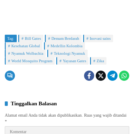
Tag:
Bill Gates
Demam Berdarah
Inovasi sains
Kesehatan Global
Medellin Kolombia
Nyamuk Wolbachia
Teknologi Nyamuk
World Mosquito Program
Yayasan Gates
Zika
Tinggalkan Balasan
Alamat email Anda tidak akan dipublikasikan.
Ruas yang wajib ditandai
*