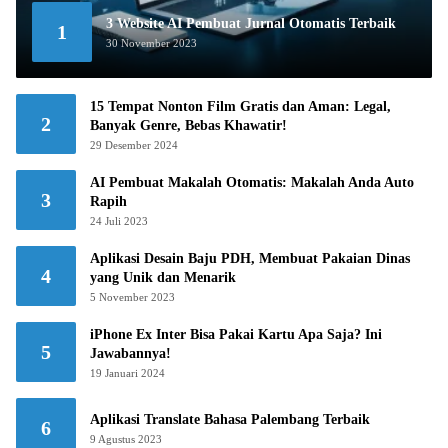
3 Website AI Pembuat Jurnal Otomatis Terbaik
1
30 November 2023
15 Tempat Nonton Film Gratis dan Aman: Legal,
2
Banyak Genre, Bebas Khawatir!
29 Desember 2024
AI Pembuat Makalah Otomatis: Makalah Anda Auto
3
Rapih
24 Juli 2023
Aplikasi Desain Baju PDH, Membuat Pakaian Dinas
4
yang Unik dan Menarik
5 November 2023
iPhone Ex Inter Bisa Pakai Kartu Apa Saja? Ini
5
Jawabannya!
19 Januari 2024
Aplikasi Translate Bahasa Palembang Terbaik
6
9 Agustus 2023