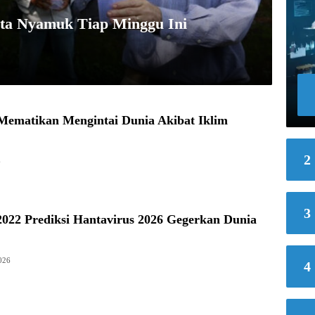
uta Nyamuk Tiap Minggu Ini
 Mematikan Mengintai Dunia Akibat Iklim
2
6
3
2022 Prediksi Hantavirus 2026 Gegerkan Dunia
026
4