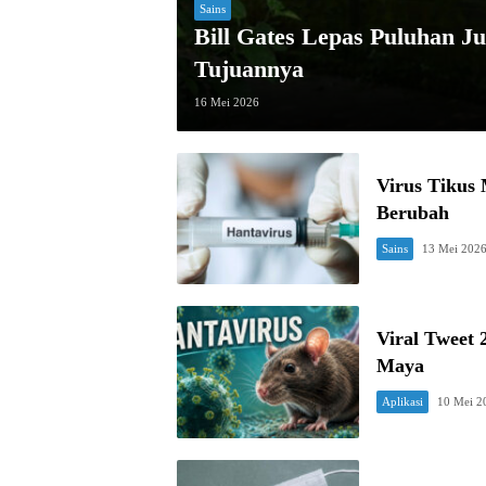
Sains
Bill Gates Lepas Puluhan J
Tujuannya
16 Mei 2026
Virus Tikus
Berubah
Sains
13 Mei 202
Viral Tweet 
Maya
Aplikasi
10 Mei 2