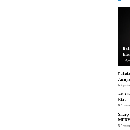
Rok
Efe
6 Ag
Pakaia
Airnya
6 Agust
Asus 
Biasa
6 Agust
Sharp 
MERV
5 Agust