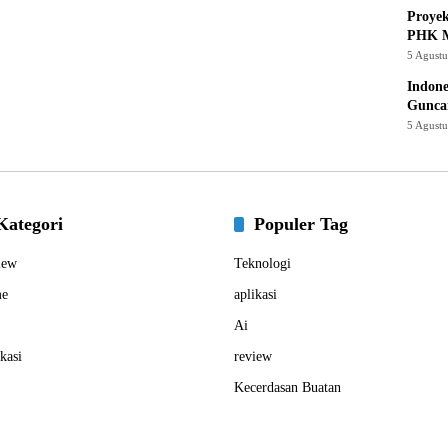
Proye
PHK M
5 Agust
Indone
Gunca
5 Agust
Kategori
Populer Tag
iew
Teknologi
e
aplikasi
Ai
kasi
review
Kecerdasan Buatan