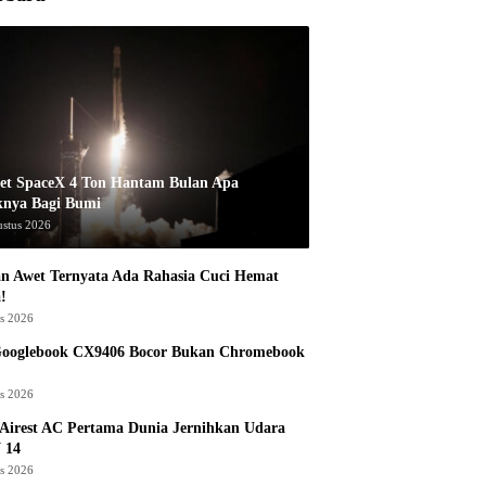
et SpaceX 4 Ton Hantam Bulan Apa
knya Bagi Bumi
ustus 2026
n Awet Ternyata Ada Rahasia Cuci Hemat
!
us 2026
Googlebook CX9406 Bocor Bukan Chromebook
us 2026
Airest AC Pertama Dunia Jernihkan Udara
 14
us 2026