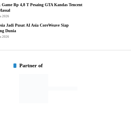
k Game Rp 4,8 T Pesaing GTA Kandas Tencent
assal
us 2026
sia Jadi Pusat AI Asia CoreWeave Siap
ng Dunia
us 2026
Partner of