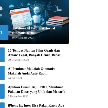
3 Website AI Pembuat Jurnal
1
Otomatis Terbaik
30 November 2023
15 Tempat Nonton Film Gratis dan
Aman: Legal, Banyak Genre, Bebas
Khawatir!
29 Desember 2024
AI Pembuat Makalah Otomatis:
Makalah Anda Auto Rapih
24 Juli 2023
Aplikasi Desain Baju PDH, Membuat
Pakaian Dinas yang Unik dan Menarik
5 November 2023
iPhone Ex Inter Bisa Pakai Kartu Apa