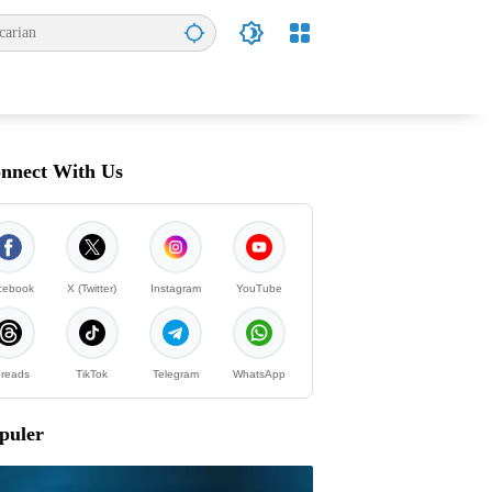
nnect With Us
cebook
X (Twitter)
Instagram
YouTube
reads
TikTok
Telegram
WhatsApp
puler