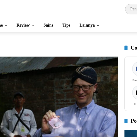
e
Review
Sains
Tips
Lainnya
Co
Fa
Th
Po