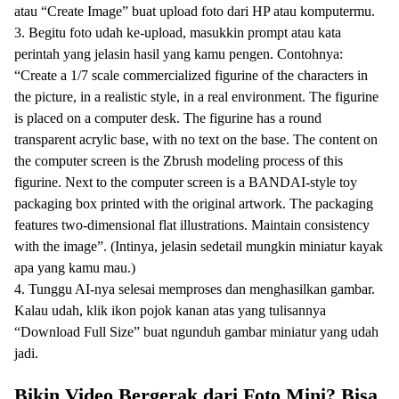
atau “Create Image” buat upload foto dari HP atau komputermu.
3. Begitu foto udah ke-upload, masukkin prompt atau kata
perintah yang jelasin hasil yang kamu pengen. Contohnya:
“Create a 1/7 scale commercialized figurine of the characters in
the picture, in a realistic style, in a real environment. The figurine
is placed on a computer desk. The figurine has a round
transparent acrylic base, with no text on the base. The content on
the computer screen is the Zbrush modeling process of this
figurine. Next to the computer screen is a BANDAI-style toy
packaging box printed with the original artwork. The packaging
features two-dimensional flat illustrations. Maintain consistency
with the image”. (Intinya, jelasin sedetail mungkin miniatur kayak
apa yang kamu mau.)
4. Tunggu AI-nya selesai memproses dan menghasilkan gambar.
Kalau udah, klik ikon pojok kanan atas yang tulisannya
“Download Full Size” buat ngunduh gambar miniatur yang udah
jadi.
Bikin Video Bergerak dari Foto Mini? Bisa