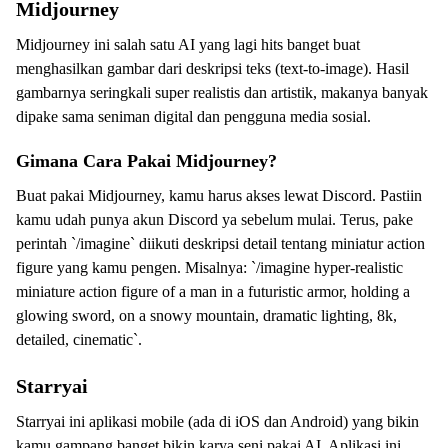
Midjourney
Midjourney ini salah satu AI yang lagi hits banget buat
menghasilkan gambar dari deskripsi teks (text-to-image). Hasil
gambarnya seringkali super realistis dan artistik, makanya banyak
dipake sama seniman digital dan pengguna media sosial.
Gimana Cara Pakai Midjourney?
Buat pakai Midjourney, kamu harus akses lewat Discord. Pastiin
kamu udah punya akun Discord ya sebelum mulai. Terus, pake
perintah `/imagine` diikuti deskripsi detail tentang miniatur action
figure yang kamu pengen. Misalnya: `/imagine hyper-realistic
miniature action figure of a man in a futuristic armor, holding a
glowing sword, on a snowy mountain, dramatic lighting, 8k,
detailed, cinematic`.
Starryai
Starryai ini aplikasi mobile (ada di iOS dan Android) yang bikin
kamu gampang banget bikin karya seni pakai AI. Aplikasi ini