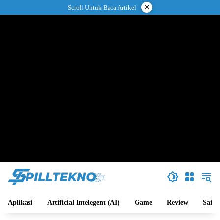
Langsung
×
Scroll Untuk Baca Artikel
ke
konten
Aplikasi
Artificial Intelegent (AI)
Game
Review
Sains