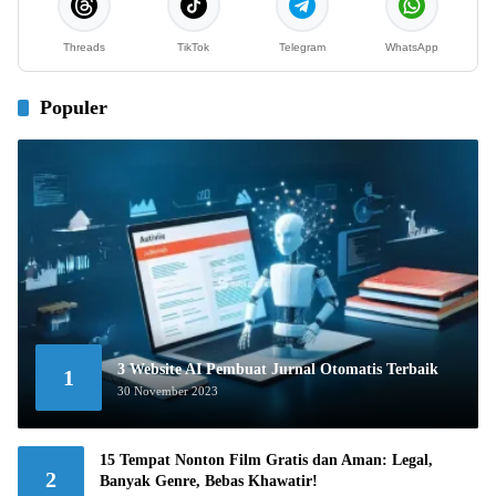
Threads
TikTok
Telegram
WhatsApp
Populer
3 Website AI Pembuat Jurnal Otomatis Terbaik
1
30 November 2023
15 Tempat Nonton Film Gratis dan Aman: Legal,
2
Banyak Genre, Bebas Khawatir!