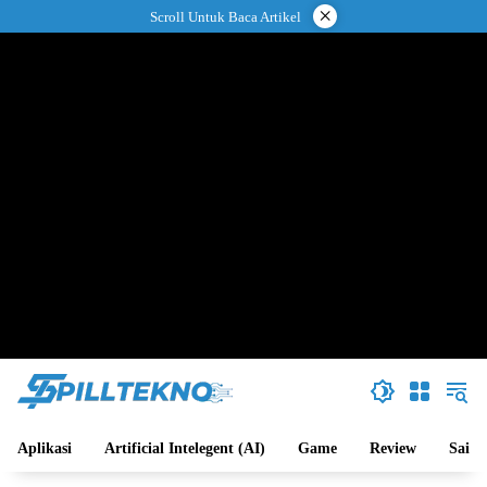
Langsung
×
Scroll Untuk Baca Artikel
ke
konten
Aplikasi
Artificial Intelegent (AI)
Game
Review
Sains