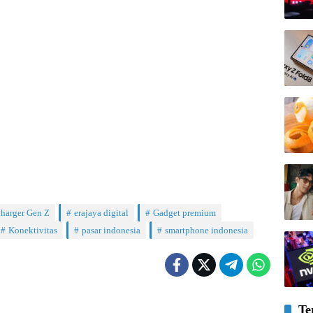
harger Gen Z
erajaya digital
Gadget premium
Konektivitas
pasar indonesia
smartphone indonesia
Te