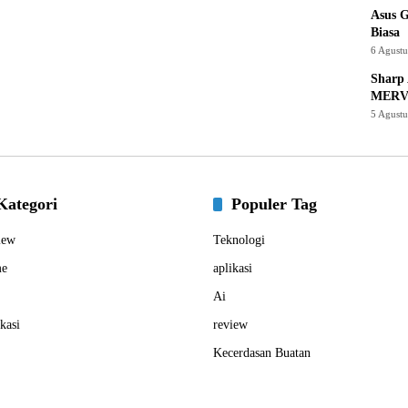
Asus 
Biasa
6 Agust
Sharp 
MERV
5 Agust
Kategori
Populer Tag
iew
Teknologi
e
aplikasi
Ai
kasi
review
Kecerdasan Buatan