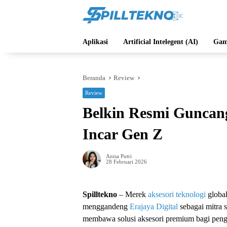
Langsung
ke
konten
Aplikasi
Artificial Intelegent (AI)
Gam
Beranda
Review
Review
Belkin Resmi Guncan
Incar Gen Z
Anisa Putri
28 Februari 2026
Spilltekno
– Merek
aksesori teknologi
globa
menggandeng
Erajaya Digital
sebagai mitra s
membawa solusi aksesori premium bagi peng