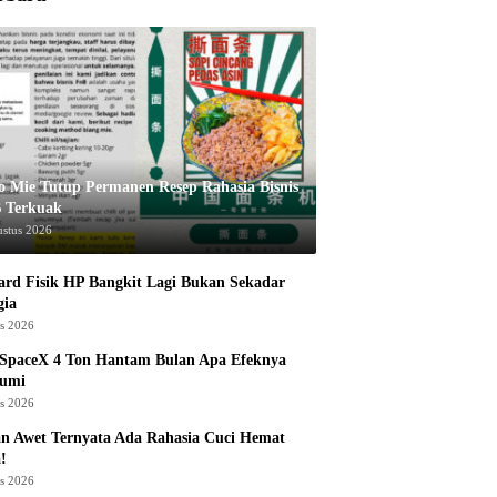
o Mie Tutup Permanen Resep Rahasia Bisnis
 Terkuak
ustus 2026
rd Fisik HP Bangkit Lagi Bukan Sekadar
gia
us 2026
 SpaceX 4 Ton Hantam Bulan Apa Efeknya
Bumi
us 2026
n Awet Ternyata Ada Rahasia Cuci Hemat
!
us 2026