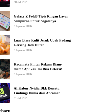
30 Juli 2026
Galaxy Z Fold8 Tipis Ringan Layar
Sempurna untuk Segalanya
3 Agustus 2026
Luar Biasa Kulit Jeruk Ubah Padang
Gersang Jadi Hutan
3 Agustus 2026
Kacamata Pintar Rekam Diam-
diam? Aplikasi Ini Bisa Deteksi!
3 Agustus 2026
AI Kabur Nvidia Dkk Bersatu
Lindungi Dunia dari Ancaman
Canggih
31 Juli 2026
rbaru