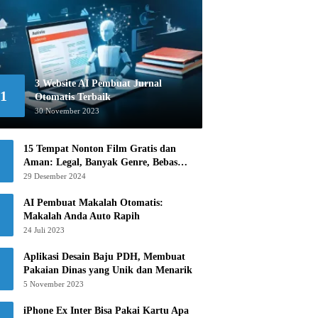
3 Website AI Pembuat Jurnal
1
Otomatis Terbaik
30 November 2023
15 Tempat Nonton Film Gratis dan
Aman: Legal, Banyak Genre, Bebas
Khawatir!
29 Desember 2024
AI Pembuat Makalah Otomatis:
Makalah Anda Auto Rapih
24 Juli 2023
Aplikasi Desain Baju PDH, Membuat
Pakaian Dinas yang Unik dan Menarik
5 November 2023
iPhone Ex Inter Bisa Pakai Kartu Apa