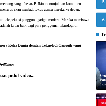
5
sia memang sangat besar. Belkin menunjukkan komitmen
us-menerus akan menjadi fokus utama mereka ke depan.
6
nuhi ekspektasi pengguna gadget modern. Mereka membawa
i adalah kabar baik bagi para penggemar teknologi di
Tr
mera Kelas Dunia dengan Teknologi Canggih yang
Spilltekno
at judul video...
Geg
Pan
3 Ag