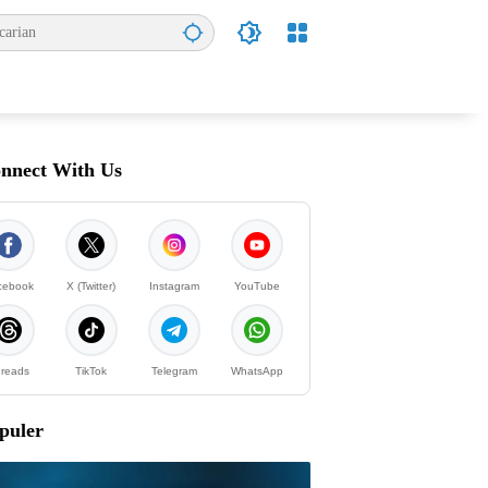
nnect With Us
cebook
X (Twitter)
Instagram
YouTube
reads
TikTok
Telegram
WhatsApp
puler