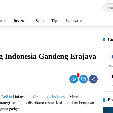
e
Review
Sains
Tips
Lainnya
Co
g Indonesia Gandeng Erajaya
Fa
1
Th
l
Belkin
kini resmi hadir di
pasar Indonesia
. Mereka
Po
trategis sekaligus distributor resmi. Kolaborasi ini bertujuan
guna gadget.