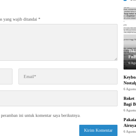
s yang wajib ditandai
*
Tok
FnB
6 Ag
Keyboa
Nostal
6 Agust
Roket
Bagi 
6 Agust
 peramban ini untuk komentar saya berikutnya.
Pakaia
Airnya
6 Agust