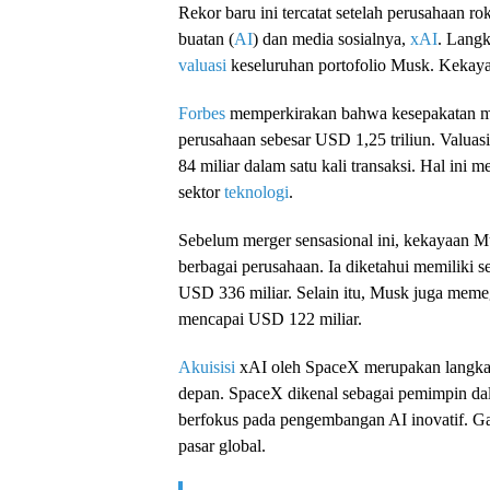
Rekor baru ini tercatat setelah perusahaan ro
buatan (
AI
) dan media sosialnya,
xAI
. Langk
valuasi
keseluruhan portofolio Musk. Kekayaa
Forbes
memperkirakan bahwa kesepakatan me
perusahaan sebesar USD 1,25 triliun. Valua
84 miliar dalam satu kali transaksi. Hal ini 
sektor
teknologi
.
Sebelum merger sensasional ini, kekayaan M
berbagai perusahaan. Ia diketahui memiliki s
USD 336 miliar. Selain itu, Musk juga memeg
mencapai USD 122 miliar.
Akuisisi
xAI oleh SpaceX merupakan langkah 
depan. SpaceX dikenal sebagai pemimpin dalam
berfokus pada pengembangan AI inovatif. Ga
pasar global.