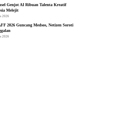
sel Genjot AI Ribuan Talenta Kreatif
sia Melejit
us 2026
AFF 2026 Guncang Medsos, Netizen Soroti
ggalan
us 2026