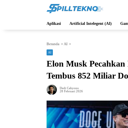
Langsung
ke
konten
Aplikasi
Artificial Intelegent (AI)
Gam
Beranda
AI
AI
Elon Musk Pecahkan 
Tembus 852 Miliar Do
Dedi Cahyono
28 Februari 2026