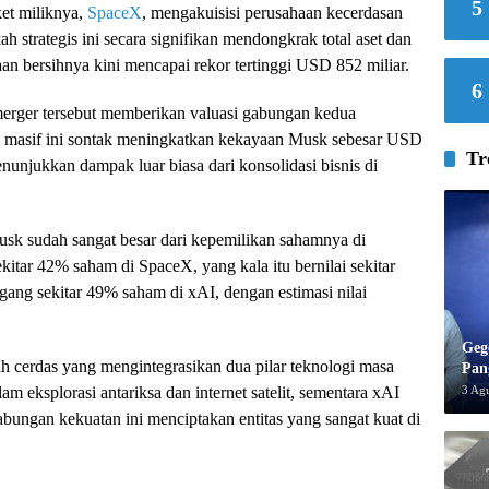
5
ket miliknya,
SpaceX
, mengakuisisi perusahaan kecerdasan
ah strategis ini secara signifikan mendongkrak total aset dan
n bersihnya kini mencapai rekor tertinggi USD 852 miliar.
6
rger tersebut memberikan valuasi gabungan kedua
si masif ini sontak meningkatkan kekayaan Musk sebesar USD
Tr
menunjukkan dampak luar biasa dari konsolidasi bisnis di
usk sudah sangat besar dari kepemilikan sahamnya di
ekitar 42% saham di SpaceX, yang kala itu bernilai sekitar
ang sekitar 49% saham di xAI, dengan estimasi nilai
Geg
cerdas yang mengintegrasikan dua pilar teknologi masa
Pan
3 Ag
 eksplorasi antariksa dan internet satelit, sementara xAI
bungan kekuatan ini menciptakan entitas yang sangat kuat di