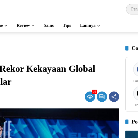
e
Review
Sains
Tips
Lainnya
Co
Rekor Kekayaan Global
lar
Fa
10
Th
Po