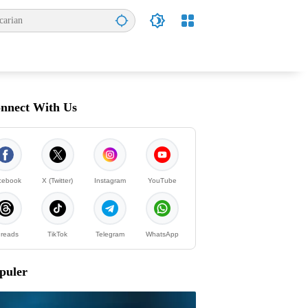
nnect With Us
cebook
X (Twitter)
Instagram
YouTube
reads
TikTok
Telegram
WhatsApp
puler