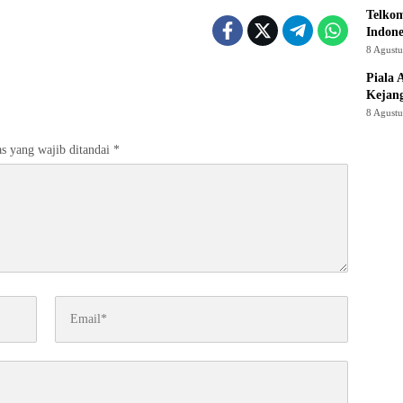
Telkom
Indone
8 Agust
Piala 
Kejan
8 Agust
s yang wajib ditandai
*