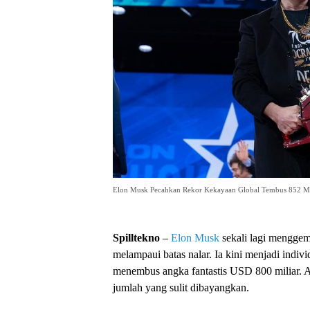
Elon Musk Pecahkan Rekor Kekayaan Global Tembus 852 Mi
Spilltekno
–
Elon Musk
sekali lagi menggem
melampaui batas nalar. Ia kini menjadi indi
menembus angka fantastis USD 800 miliar. An
jumlah yang sulit dibayangkan.