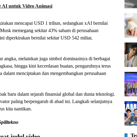
 AI untuk Video Animasi
rkirakan mencapai USD 1 triliun, sedangkan xAI bernilai
n Musk memegang sekitar 43% saham di perusahaan
i diperkirakan bernilai sekitar USD 542 miliar,
ar angka, melainkan juga simbol dominasinya di berbagai
r angkasa, hingga kini kecerdasan buatan, pengaruhnya terus
ya dalam menciptakan dan mengembangkan perusahaan
ak baru dalam sejarah finansial global dan dunia teknologi.
vator paling berpengaruh di abad ini. Langkah selanjutnya
rus kita nantikan.
Spilltekno
Te
at judul video...