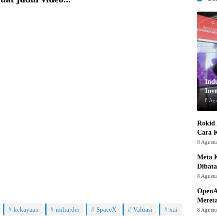
Ind
Inve
8 Ag
Rokid 
Cara 
8 Agust
Meta K
Dibata
8 Agust
OpenA
Mereta
kekayaan
miliarder
SpaceX
Valuasi
xai
8 Agust