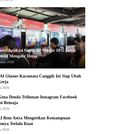
ustri Aplikasi Game RI Melejit 18% Lebih
stasi Mengalir Deras
ustus 2026
AI Glasses Kacamata Canggih Ini Siap Ubah
Kerja
us 2026
ena Denda Triliunan Instagram Facebook
si Remaja
us 2026
I Rem Astra Mengerikan Kemampuan
snya Terlalu Kuat
us 2026