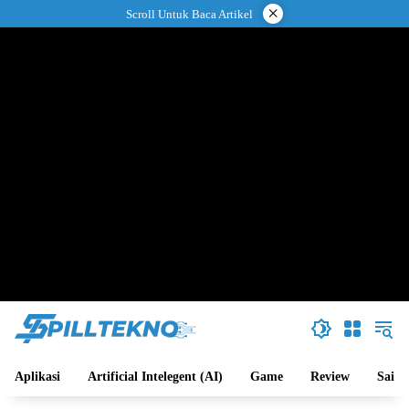
Langsung
×
Scroll Untuk Baca Artikel
ke
konten
Aplikasi
Artificial Intelegent (AI)
Game
Review
Sains