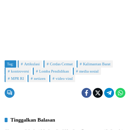
Tag:
Artikulasi
Cerdas Cermat
Kalimantan Barat
kontroversi
Lomba Pendidikan
media sosial
MPR RI
netizen
video viral
Tinggalkan Balasan