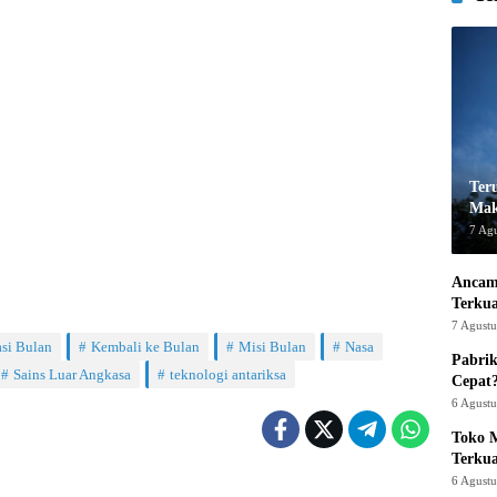
Ter
Mak
7 Ag
Ancam
Terku
7 Agust
asi Bulan
Kembali ke Bulan
Misi Bulan
Nasa
Pabrik
Sains Luar Angkasa
teknologi antariksa
Cepat
6 Agust
Toko M
Terku
6 Agust