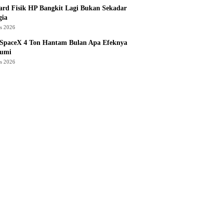
rd Fisik HP Bangkit Lagi Bukan Sekadar
gia
us 2026
 SpaceX 4 Ton Hantam Bulan Apa Efeknya
Bumi
us 2026