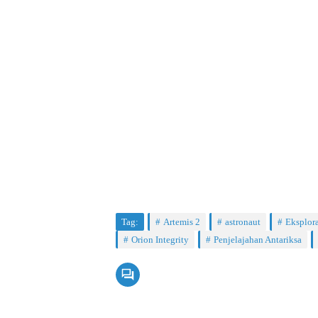
Tag:
Artemis 2
astronaut
Eksplor
Orion Integrity
Penjelajahan Antariksa