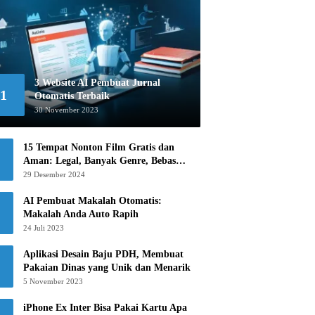
3 Website AI Pembuat Jurnal
1
Otomatis Terbaik
30 November 2023
15 Tempat Nonton Film Gratis dan
Aman: Legal, Banyak Genre, Bebas
Khawatir!
29 Desember 2024
AI Pembuat Makalah Otomatis:
Makalah Anda Auto Rapih
24 Juli 2023
Aplikasi Desain Baju PDH, Membuat
Pakaian Dinas yang Unik dan Menarik
5 November 2023
iPhone Ex Inter Bisa Pakai Kartu Apa