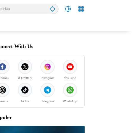
nnect With Us
cebook
X (Twitter)
Instagram
YouTube
reads
TikTok
Telegram
WhatsApp
puler