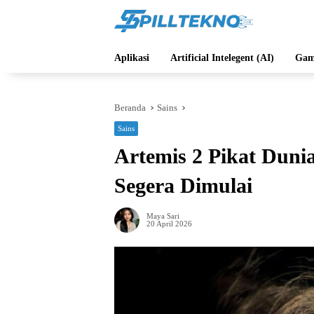
Langsung
ke
konten
Aplikasi
Artificial Intelegent (AI)
Gam
Beranda
Sains
Sains
Artemis 2 Pikat Duni
Segera Dimulai
Maya Sari
20 April 2026