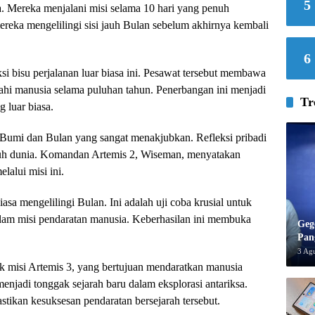
5
. Mereka menjalani misi selama 10 hari yang penuh
ereka mengelilingi sisi jauh Bulan sebelum akhirnya kembali
6
si bisu perjalanan luar biasa ini. Pesawat tersebut membawa
ajahi manusia selama puluhan tahun. Penerbangan ini menjadi
Tr
 luar biasa.
 Bumi dan Bulan yang sangat menakjubkan. Refleksi pribadi
uruh dunia. Komandan Artemis 2, Wiseman, menyatakan
alui misi ini.
sa mengelilingi Bulan. Ini adalah uji coba krusial untuk
lam misi pendaratan manusia. Keberhasilan ini membuka
Geg
Pan
3 Ag
 misi Artemis 3, yang bertujuan mendaratkan manusia
enjadi tonggak sejarah baru dalam eksplorasi antariksa.
tikan kesuksesan pendaratan bersejarah tersebut.