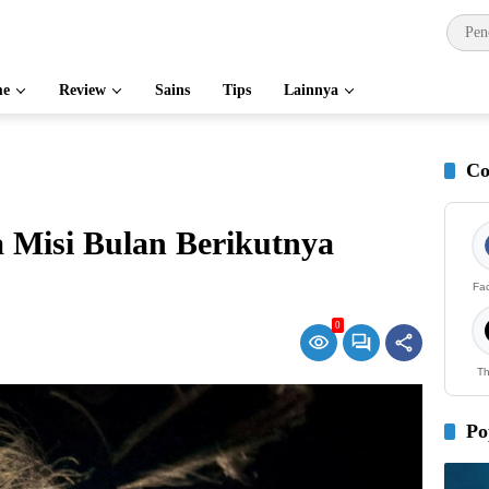
e
Review
Sains
Tips
Lainnya
Co
a Misi Bulan Berikutnya
Fa
0
Th
Po