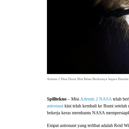
Artemis 2 Pikat Dunia Misi Bulan Berikutnya Segera Dimulai
Spilltekno
– Misi
Artemis 2
NASA
telah be
astronaut
kini telah kembali ke Bumi setelah
bekerja keras membantu NASA mempersiapka
Empat astronaut yang terlibat adalah Reid W