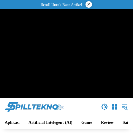
Langsung
×
Scroll Untuk Baca Artikel
ke
konten
Aplikasi
Artificial Intelegent (AI)
Game
Review
Sains