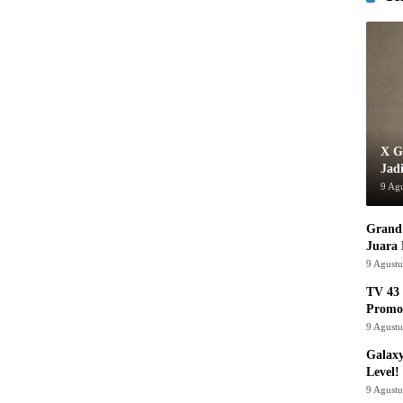
X G
Jad
9 Ag
Grand 
Juara
9 Agust
TV 43 
Promo
9 Agust
Galaxy
Level!
9 Agust