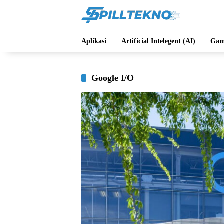
Langsung
ke
konten
Aplikasi
Artificial Intelegent (AI)
Gam
Google I/O