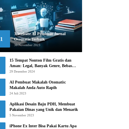
3 Website AI Pembuat Jurnal
1
Otomatis Terbaik
30 November 2023
15 Tempat Nonton Film Gratis dan
Aman: Legal, Banyak Genre, Bebas
Khawatir!
29 Desember 2024
AI Pembuat Makalah Otomatis:
Makalah Anda Auto Rapih
24 Juli 2023
Aplikasi Desain Baju PDH, Membuat
Pakaian Dinas yang Unik dan Menarik
5 November 2023
iPhone Ex Inter Bisa Pakai Kartu Apa