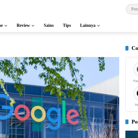
e
Review
Sains
Tips
Lainnya
Co
Fa
Th
Po