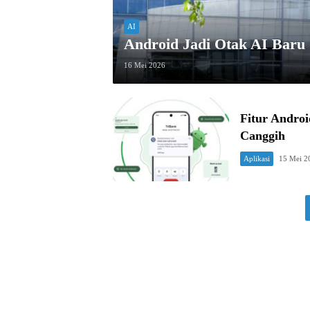
AI
Android Jadi Otak AI Baru 
16 Mei 2026
Fitur Androi
Canggih
Aplikasi
15 Mei 2