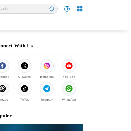
nnect With Us
cebook
X (Twitter)
Instagram
YouTube
reads
TikTok
Telegram
WhatsApp
puler