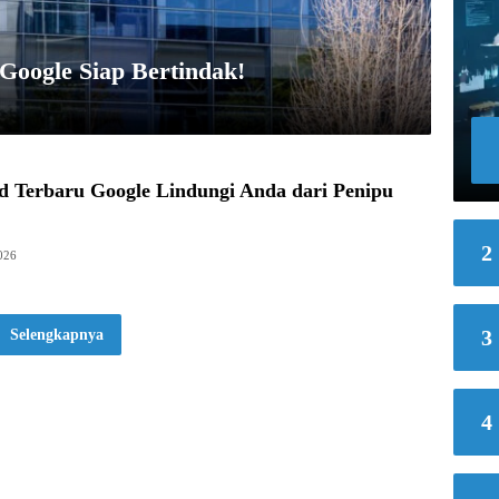
Google Siap Bertindak!
d Terbaru Google Lindungi Anda dari Penipu
2
026
3
Selengkapnya
4