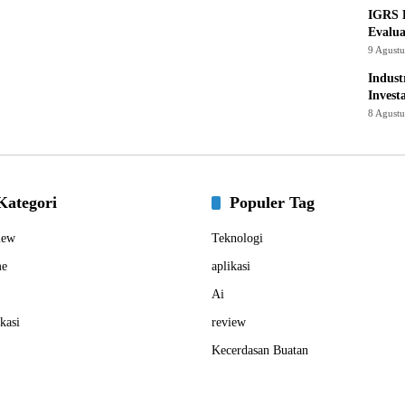
IGRS 
Evalua
9 Agust
Indust
Invest
8 Agust
Kategori
Populer Tag
iew
Teknologi
e
aplikasi
Ai
kasi
review
Kecerdasan Buatan