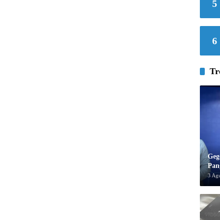
5
6
Tr
Geg
Pan
3 Ag