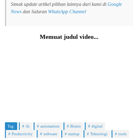
Simak update artikel pilihan lainnya dari kami di
Google
News
dan Saluran
WhatsApp Channel
Memuat judul video...
Tag:
Ai
automation
Bisnis
digital
Productivity
software
startup
Teknologi
tools