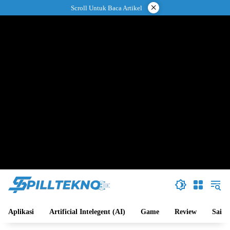
Langsung
×
Scroll Untuk Baca Artikel
ke
konten
Aplikasi
Artificial Intelegent (AI)
Game
Review
Sains