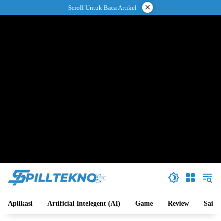
Langsung
×
Scroll Untuk Baca Artikel
ke
konten
Aplikasi
Artificial Intelegent (AI)
Game
Review
Sains