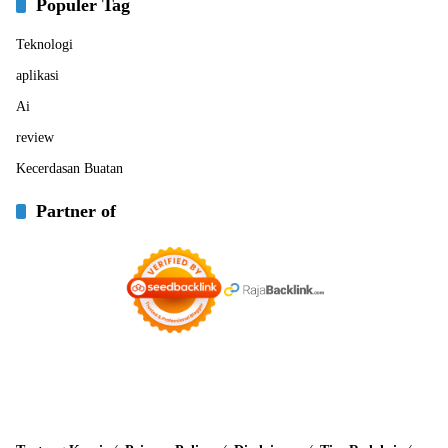
Populer Tag
Teknologi
aplikasi
Ai
review
Kecerdasan Buatan
Partner of