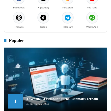
Facebook
X (Twitter)
Instagram
YouTube
Threads
TikTok
Telegram
WhatsApp
Populer
3 Website AI Pembuat Jurnal Otomatis Terbaik
1
30 November 2023