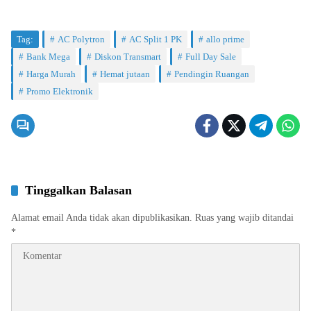
Tag:
AC Polytron
AC Split 1 PK
allo prime
Bank Mega
Diskon Transmart
Full Day Sale
Harga Murah
Hemat jutaan
Pendingin Ruangan
Promo Elektronik
Tinggalkan Balasan
Alamat email Anda tidak akan dipublikasikan.
Ruas yang wajib ditandai
*