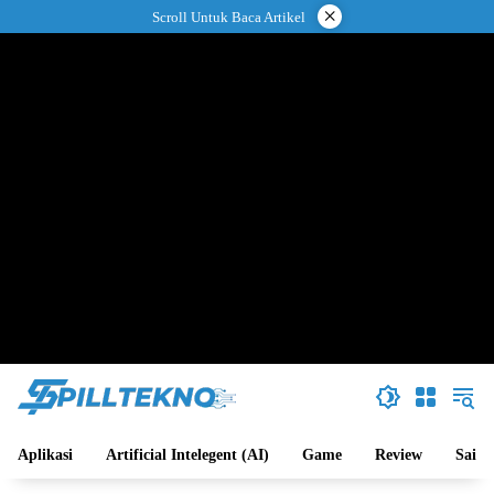
Langsung
×
Scroll Untuk Baca Artikel
ke
konten
Aplikasi
Artificial Intelegent (AI)
Game
Review
Sains