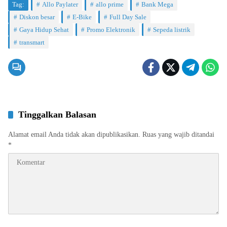
Tag:
Allo Paylater
allo prime
Bank Mega
Diskon besar
E-Bike
Full Day Sale
Gaya Hidup Sehat
Promo Elektronik
Sepeda listrik
transmart
Tinggalkan Balasan
Alamat email Anda tidak akan dipublikasikan.
Ruas yang wajib ditandai
*