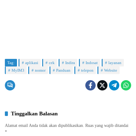
Tag:
aplikasi
cek
Indira
Indosat
layanan
MyIM3
nomor
Panduan
telepon
Website
Tinggalkan Balasan
Alamat email Anda tidak akan dipublikasikan.
Ruas yang wajib ditandai
*