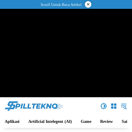
Langsung
×
Scroll Untuk Baca Artikel
ke
konten
Aplikasi
Artificial Intelegent (AI)
Game
Review
Sains