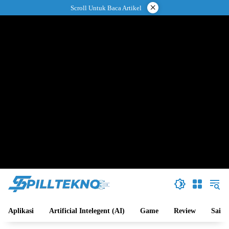
Langsung
×
Scroll Untuk Baca Artikel
ke
konten
Aplikasi
Artificial Intelegent (AI)
Game
Review
Sains