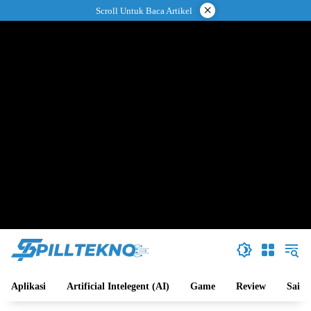
Langsung
×
Scroll Untuk Baca Artikel
ke
konten
Aplikasi
Artificial Intelegent (AI)
Game
Review
Sains