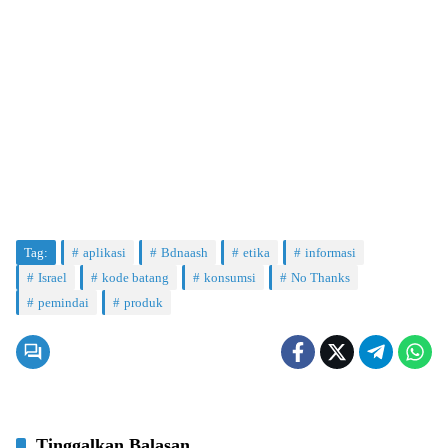
Tag:
aplikasi
Bdnaash
etika
informasi
Israel
kode batang
konsumsi
No Thanks
pemindai
produk
Tinggalkan Balasan