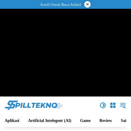
Langsung
×
Scroll Untuk Baca Artikel
ke
konten
Aplikasi
Artificial Intelegent (AI)
Game
Review
Sains