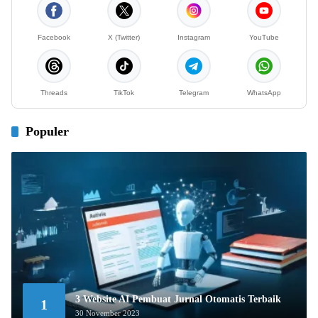
Facebook
X (Twitter)
Instagram
YouTube
Threads
TikTok
Telegram
WhatsApp
Populer
3 Website AI Pembuat Jurnal Otomatis Terbaik
1
30 November 2023