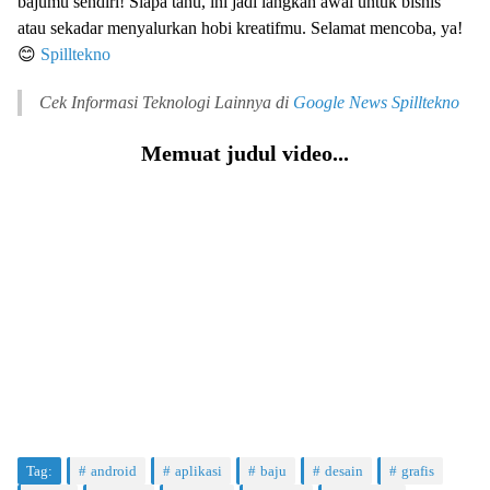
bajumu sendiri! Siapa tahu, ini jadi langkah awal untuk bisnis
atau sekadar menyalurkan hobi kreatifmu. Selamat mencoba, ya!
😊
Spilltekno
Cek Informasi Teknologi Lainnya di
Google News
Spilltekno
Memuat judul video...
Tag:
android
aplikasi
baju
desain
grafis