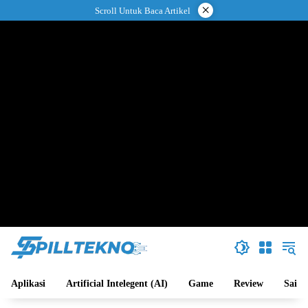
Langsung
×
Scroll Untuk Baca Artikel
ke
konten
Aplikasi
Artificial Intelegent (AI)
Game
Review
Sains