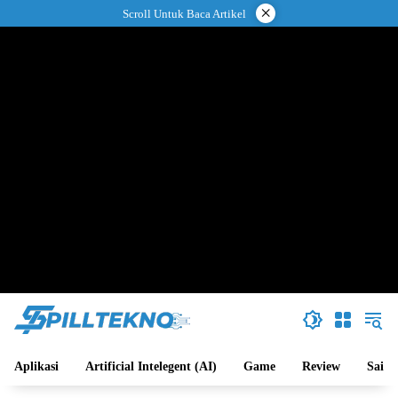
Langsung
×
Scroll Untuk Baca Artikel
ke
konten
Aplikasi
Artificial Intelegent (AI)
Game
Review
Sains