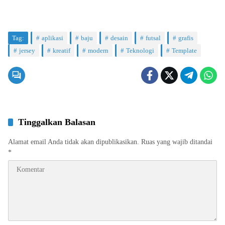
Tag:
aplikasi
baju
desain
futsal
grafis
jersey
kreatif
modern
Teknologi
Template
Tinggalkan Balasan
Alamat email Anda tidak akan dipublikasikan.
Ruas yang wajib ditandai
*