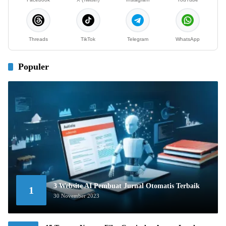
Threads
TikTok
Telegram
WhatsApp
Populer
3 Website AI Pembuat Jurnal Otomatis Terbaik
1
30 November 2023