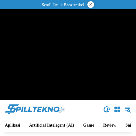
Langsung
×
Scroll Untuk Baca Artikel
ke
konten
Aplikasi
Artificial Intelegent (AI)
Game
Review
Sains