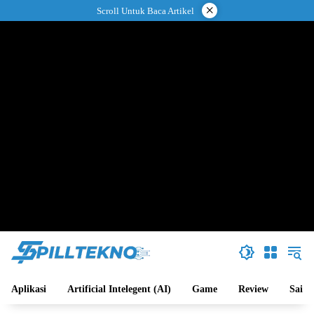
Langsung
×
Scroll Untuk Baca Artikel
ke
konten
Aplikasi
Artificial Intelegent (AI)
Game
Review
Sains