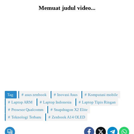
Memuat judul video...
Tag:
asus zenbook
Inovasi Asus
Komputasi mobile
Laptop ARM
Laptop Indonesia
Laptop Tipis Ringan
Prosesor Qualcomm
Snapdragon X2 Elite
Teknologi Terbaru
Zenbook A14 OLED