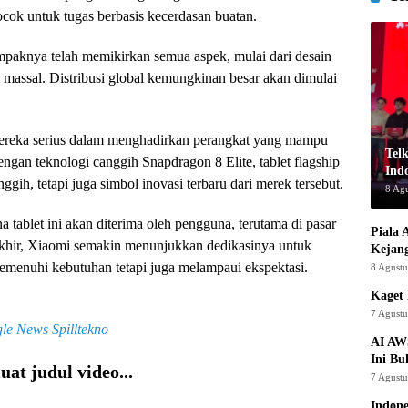
ok untuk tugas berbasis kecerdasan buatan.
aknya telah memikirkan semua aspek, mulai dari desain
i massal. Distribusi global kemungkinan besar akan dimulai
ereka serius dalam menghadirkan perangkat yang mampu
Tel
gan teknologi canggih Snapdragon 8 Elite, tablet flagship
Indo
gih, tetapi juga simbol inovasi terbaru dari merek tersebut.
8 Ag
 tablet ini akan diterima oleh pengguna, terutama di pasar
Piala 
akhir, Xiaomi semakin menunjukkan dedikasinya untuk
Kejan
menuhi kebutuhan tetapi juga melampaui ekspektasi.
8 Agust
Kaget 
7 Agust
le News
Spilltekno
AI AW
Ini Bu
at judul video...
7 Agust
Indon