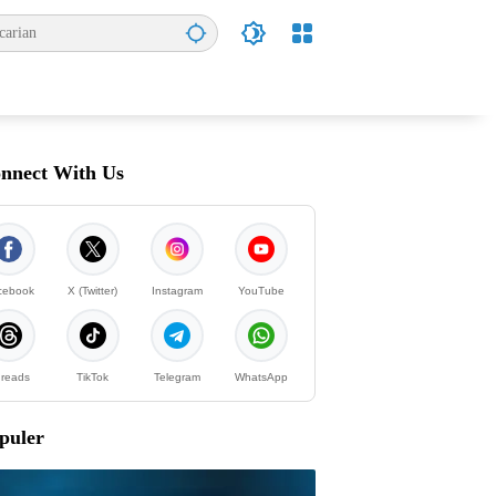
nnect With Us
cebook
X (Twitter)
Instagram
YouTube
reads
TikTok
Telegram
WhatsApp
puler