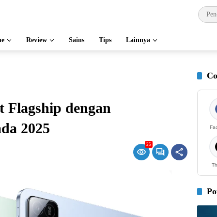
e
Review
Sains
Tips
Lainnya
Co
t Flagship dengan
ada 2025
Fa
25
Th
Po