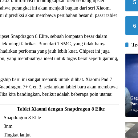
n 2025. Informasi ini diungkapkan oleh seorang tipster
5
hwa perangkat ini akan menjadi bagian dari seri Xiaomi
ini diprediksi akan membawa perubahan besar di pasar tablet
6
ipset Snapdragon 8 Elite, sebuah lompatan besar dalam
n teknologi fabrikasi 3nm dari TSMC, yang tidak hanya
Tr
hadirkan performa yang jauh lebih kuat. Chipset ini juga
n, yang membuatnya ideal untuk tugas berat seperti gaming,
gship baru ini sangat menarik untuk dilihat. Xiaomi Pad 7
Snapdragon 7+ Gen 3, sedangkan tablet baru akan membawa
Jika kita bandingkan, berikut adalah beberapa poin utama:
Geg
Pan
Tablet Xiaomi dengan Snapdragon 8 Elite
3 Ag
Snapdragon 8 Elite
3nm
Tingkat lanjut