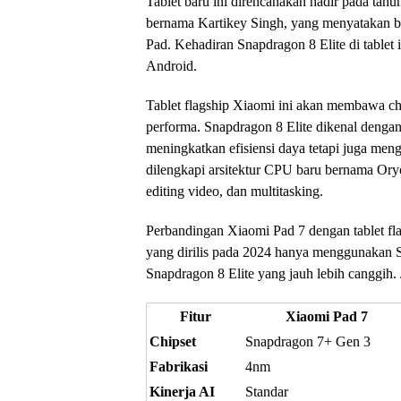
Tablet baru ini direncanakan hadir pada tahu
bernama Kartikey Singh, yang menyatakan ba
Pad. Kehadiran Snapdragon 8 Elite di tablet 
Android.
Tablet flagship Xiaomi ini akan membawa ch
performa. Snapdragon 8 Elite dikenal denga
meningkatkan efisiensi daya tetapi juga meng
dilengkapi arsitektur CPU baru bernama Oryo
editing video, dan multitasking.
Perbandingan Xiaomi Pad 7 dengan tablet fla
yang dirilis pada 2024 hanya menggunakan 
Snapdragon 8 Elite yang jauh lebih canggih. 
Fitur
Xiaomi Pad 7
Chipset
Snapdragon 7+ Gen 3
Fabrikasi
4nm
Kinerja AI
Standar