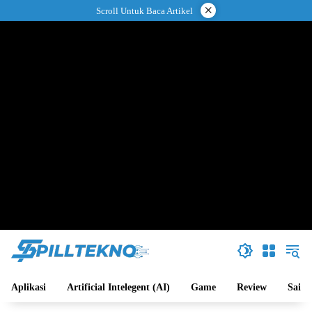
Langsung
×
Scroll Untuk Baca Artikel
ke
konten
Aplikasi
Artificial Intelegent (AI)
Game
Review
Sains