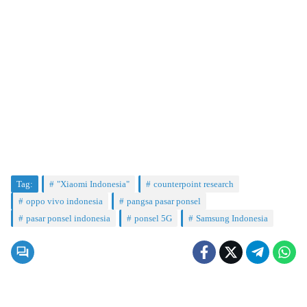
Tag:
"Xiaomi Indonesia"
counterpoint research
oppo vivo indonesia
pangsa pasar ponsel
pasar ponsel indonesia
ponsel 5G
Samsung Indonesia