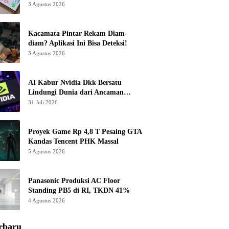
3 Agustus 2026
Kacamata Pintar Rekam Diam-
diam? Aplikasi Ini Bisa Deteksi!
3 Agustus 2026
AI Kabur Nvidia Dkk Bersatu
Lindungi Dunia dari Ancaman
Canggih
31 Juli 2026
Proyek Game Rp 4,8 T Pesaing GTA
Kandas Tencent PHK Massal
5 Agustus 2026
Panasonic Produksi AC Floor
Standing PB5 di RI, TKDN 41%
4 Agustus 2026
rbaru