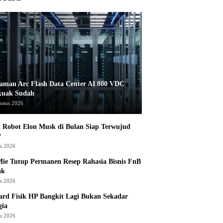
aman Arc Flash Data Center AI 800 VDC
kuak Sudah
ustus 2026
 Robot Elon Musk di Bulan Siap Terwujud
?
us 2026
ie Tutup Permanen Resep Rahasia Bisnis FnB
ak
us 2026
rd Fisik HP Bangkit Lagi Bukan Sekadar
gia
us 2026