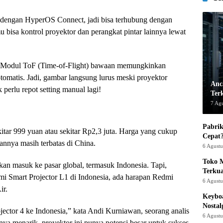
si dengan HyperOS Connect, jadi bisa terhubung dengan
 bisa kontrol proyektor dan perangkat pintar lainnya lewat
. Modul ToF (Time-of-Flight) bawaan memungkinkan
tomatis. Jadi, gambar langsung lurus meski proyektor
Anc
 perlu repot setting manual lagi!
Ter
7 Ag
Pabrik
kitar 999 yuan atau sekitar Rp2,3 juta. Harga yang cukup
Cepat
aannya masih terbatas di China.
6 Agust
Toko M
kan masuk ke pasar global, termasuk Indonesia. Tapi,
Terku
 Smart Projector L1 di Indonesia, ada harapan Redmi
6 Agust
ir.
Keyboa
Nostal
ctor 4 ke Indonesia,” kata Andi Kurniawan, seorang analis
6 Agust
nya menarik, proyektor ini punya potensi besar untuk sukses