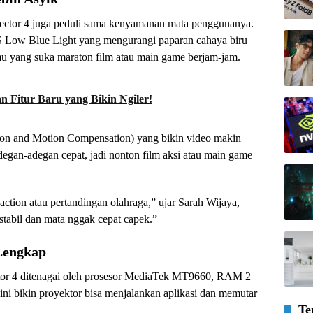
jector 4 juga peduli sama kenyamanan mata penggunanya.
SGS Low Blue Light yang mengurangi paparan cahaya biru
u yang suka maraton film atau main game berjam-jam.
n Fitur Baru yang Bikin Ngiler!
on and Motion Compensation) yang bikin video makin
egan-adegan cepat, jadi nonton film aksi atau main game
ction atau pertandingan olahraga,” ujar Sarah Wijaya,
stabil dan mata nggak cepat capek.”
Lengkap
ctor 4 ditenagai oleh prosesor MediaTek MT9660, RAM 2
ni bikin proyektor bisa menjalankan aplikasi dan memutar
Te