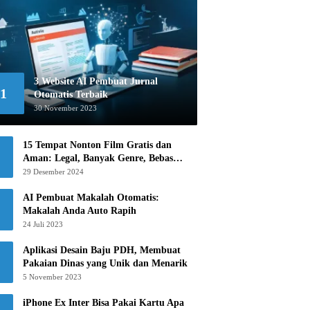
3 Website AI Pembuat Jurnal
1
Otomatis Terbaik
30 November 2023
15 Tempat Nonton Film Gratis dan
Aman: Legal, Banyak Genre, Bebas
Khawatir!
29 Desember 2024
AI Pembuat Makalah Otomatis:
Makalah Anda Auto Rapih
24 Juli 2023
Aplikasi Desain Baju PDH, Membuat
Pakaian Dinas yang Unik dan Menarik
5 November 2023
iPhone Ex Inter Bisa Pakai Kartu Apa