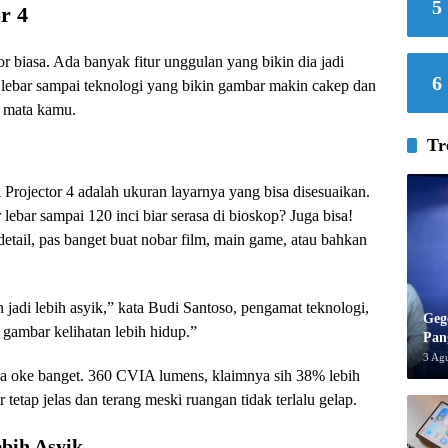
5
r 4
r biasa. Ada banyak fitur unggulan yang bikin dia jadi
6
er lebar sampai teknologi yang bikin gambar makin cakep dan
 mata kamu.
Tr
 Projector 4 adalah ukuran layarnya yang bisa disesuaikan.
lebar sampai 120 inci biar serasa di bioskop? Juga bisa!
etail, pas banget buat nobar film, main game, atau bahkan
jadi lebih asyik,” kata Budi Santoso, pengamat teknologi,
Geg
i gambar kelihatan lebih hidup.”
Pan
3 Ag
juga oke banget. 360 CVIA lumens, klaimnya sih 38% lebih
 tetap jelas dan terang meski ruangan tidak terlalu gelap.
bih Asyik