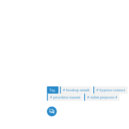
Tag:
bioskop rumah
hyperos connect
proyektor xiaomi
redmi projector 4