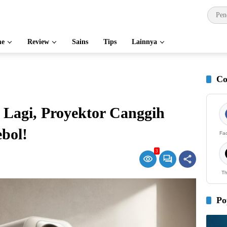
e
Review
Sains
Tips
Lainnya
Co
 Lagi, Proyektor Canggih
bol!
Fa
3
Th
Po