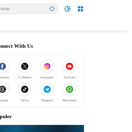
nnect With Us
cebook
X (Twitter)
Instagram
YouTube
reads
TikTok
Telegram
WhatsApp
puler