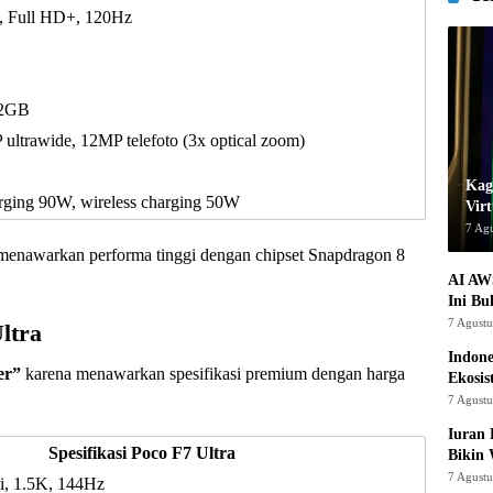
 Full HD+, 120Hz
12GB
ltrawide, 12MP telefoto (3x optical zoom)
Kage
rging 90W, wireless charging 50W
Virt
7 Ag
 menawarkan performa tinggi dengan chipset Snapdragon 8
AI AW
Ini Bu
7 Agust
ltra
Indon
er”
karena menawarkan spesifikasi premium dengan harga
Ekosis
7 Agust
Iuran 
Spesifikasi Poco F7 Ultra
Bikin
7 Agust
, 1.5K, 144Hz