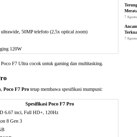
Terung
Merat
7 Agust
Ancam
ltrawide, 50MP telefoto (2,5x optical zoom)
Terku
7 Agust
rging 120W
, Poco F7 Ultra cocok untuk gaming dan multitasking.
Pro
a,
Poco F7 Pro
tetap membawa spesifikasi mumpuni:
Spesifikasi Poco F7 Pro
6.67 inci, Full HD+, 120Hz
on 8 Gen 3
GB