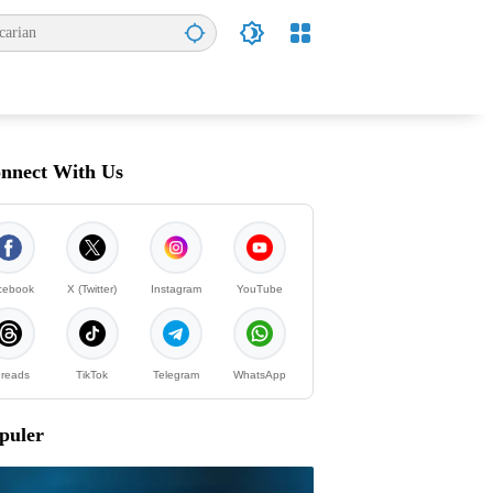
nnect With Us
cebook
X (Twitter)
Instagram
YouTube
reads
TikTok
Telegram
WhatsApp
puler