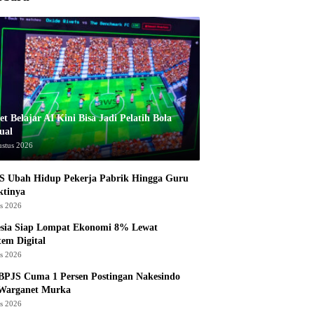
t Belajar AI Kini Bisa Jadi Pelatih Bola
ual
ustus 2026
S Ubah Hidup Pekerja Pabrik Hingga Guru
ktinya
us 2026
esia Siap Lompat Ekonomi 8% Lewat
tem Digital
us 2026
BPJS Cuma 1 Persen Postingan Nakesindo
 Warganet Murka
us 2026