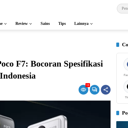
e
Review
Sains
Tips
Lainnya
Co
oco F7: Bocoran Spesifikasi
 Indonesia
Fa
18
Th
Po