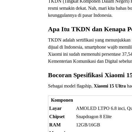
TKDN (Tingkat Komponen Dalam Negeri) Kem
resmi semakin dekat. Nah, mari kita bahas bo
keunggulannya di pasar Indonesia.
Apa Itu TKDN dan Kenapa P
TKDN adalah sertifikasi yang menunjukkan 
dijual di Indonesia, smartphone wajib mem
Xiaomi ini sudah memenuhi persentase 37,54
Kementerian Komunikasi dan Digital sebelum 
Bocoran Spesifikasi Xiaomi 1
Sebagai model flagship,
Xiaomi 15 Ultra
had
Komponen
Layar
AMOLED LTPO 6.8 inci, Q
Chipset
Snapdragon 8 Elite
RAM
12GB/16GB