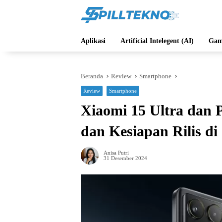
Langsung
ke
konten
Aplikasi
Artificial Intelegent (AI)
Gam
Beranda
Review
Smartphone
Review
Smartphone
Xiaomi 15 Ultra dan P
dan Kesiapan Rilis di
Anisa Putri
31 Desember 2024