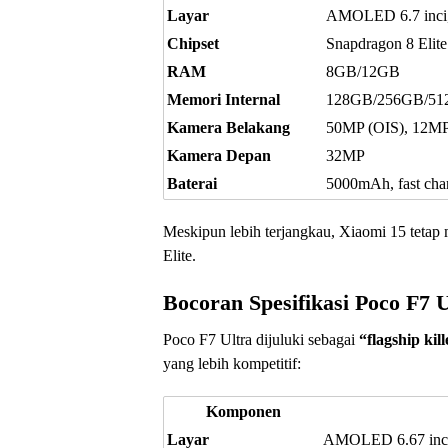
Layar
AMOLED 6.7 inci,
Chipset
Snapdragon 8 Elite
RAM
8GB/12GB
Memori Internal
128GB/256GB/5
Kamera Belakang
50MP (OIS), 12MP u
Kamera Depan
32MP
Baterai
5000mAh, fast cha
Meskipun lebih terjangkau, Xiaomi 15 tetap
Elite.
Bocoran Spesifikasi Poco F7 U
Poco F7 Ultra dijuluki sebagai
“flagship kill
yang lebih kompetitif:
Komponen
Layar
AMOLED 6.67 inci