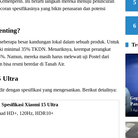
enperin. Ini berarti langkah mereka menuju peluncuran
5
coran spesifikasinya yang bikin penasaran dan potensi
6
enting?
seberapa besar kandungan lokal dalam sebuah produk. Untuk
Tr
iliki minimal 35% TKDN. Menariknya, keempat perangkat
%. Namun, mereka masih harus melewati uji Postel dari
bisa resmi beredar di Tanah Air.
5 Ultra
ir dengan spesifikasi yang mengesankan. Berikut detailnya:
Geg
Pan
Spesifikasi Xiaomi 15 Ultra
3 Ag
uad HD+, 120Hz, HDR10+