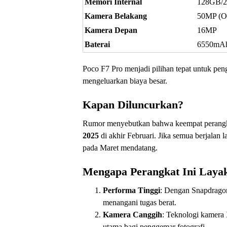
Memori Internal
128GB/
Kamera Belakang
50MP (OI
Kamera Depan
16MP
Baterai
6550mAh,
Poco F7 Pro menjadi pilihan tepat untuk pe
mengeluarkan biaya besar.
Kapan Diluncurkan?
Rumor menyebutkan bahwa keempat perangka
2025
di akhir Februari. Jika semua berjalan
pada Maret mendatang.
Mengapa Perangkat Ini Laya
Performa Tinggi
: Dengan Snapdragon
menangani tugas berat.
Kamera Canggih
: Teknologi kamera 
utama bagi penggemar fotografi.