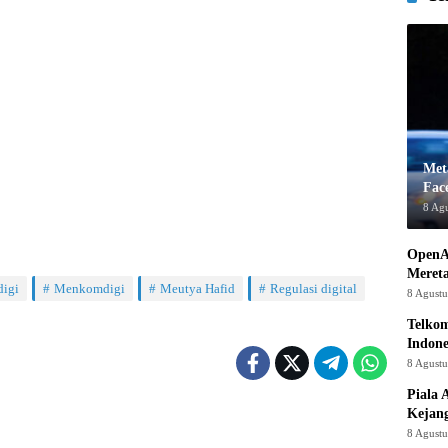
Met
Fac
8 Ag
OpenA
Mereta
igi
Menkomdigi
Meutya Hafid
Regulasi digital
8 Agust
Telkom
Indone
8 Agust
Piala 
Kejan
8 Agust