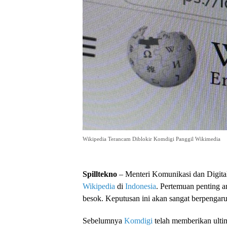
Wikipedia Terancam Diblokir Komdigi Panggil Wikimedia
Spilltekno
– Menteri Komunikasi dan Digital
Wikipedia
di
Indonesia
. Pertemuan penting a
besok. Keputusan ini akan sangat berpengar
Sebelumnya
Komdigi
telah memberikan ulti