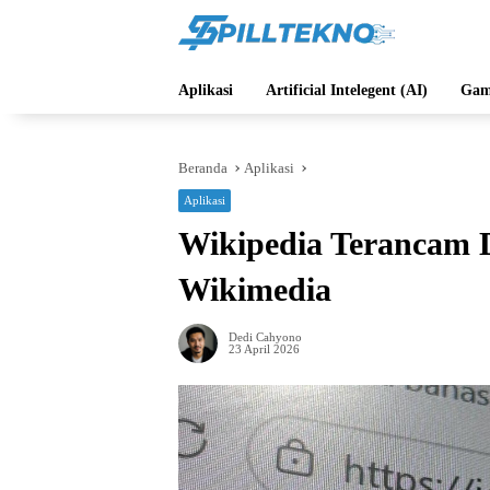
Langsung
ke
konten
Aplikasi
Artificial Intelegent (AI)
Gam
Beranda
Aplikasi
Aplikasi
Wikipedia Terancam D
Wikimedia
Dedi Cahyono
23 April 2026