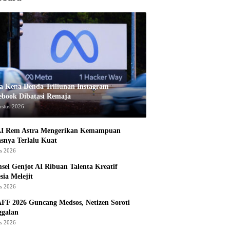
a Kena Denda Triliunan Instagram
ebook Dibatasi Remaja
ustus 2026
I Rem Astra Mengerikan Kemampuan
snya Terlalu Kuat
us 2026
sel Genjot AI Ribuan Talenta Kreatif
sia Melejit
us 2026
AFF 2026 Guncang Medsos, Netizen Soroti
ggalan
us 2026