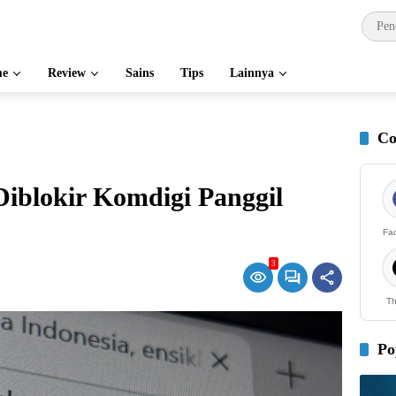
e
Review
Sains
Tips
Lainnya
Co
iblokir Komdigi Panggil
Fa
3
Th
Po