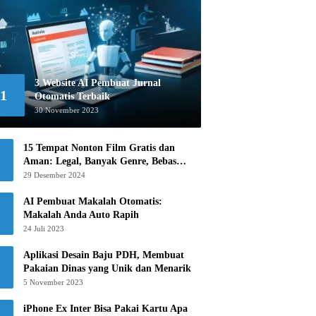
3 Website AI Pembuat Jurnal
1
Otomatis Terbaik
30 November 2023
15 Tempat Nonton Film Gratis dan
Aman: Legal, Banyak Genre, Bebas
Khawatir!
29 Desember 2024
AI Pembuat Makalah Otomatis:
Makalah Anda Auto Rapih
24 Juli 2023
Aplikasi Desain Baju PDH, Membuat
Pakaian Dinas yang Unik dan Menarik
5 November 2023
iPhone Ex Inter Bisa Pakai Kartu Apa