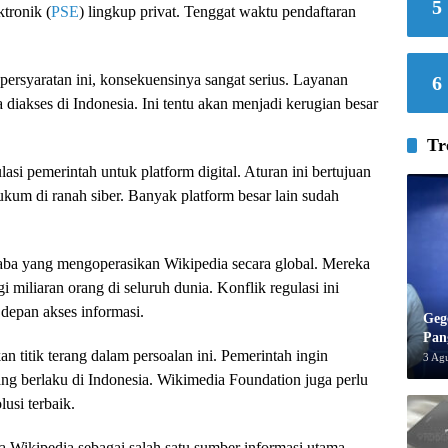
5
tronik (
PSE
) lingkup privat. Tenggat waktu pendaftaran
ersyaratan ini, konsekuensinya sangat serius. Layanan
6
 diakses di Indonesia. Ini tentu akan menjadi kerugian besar
Tr
si pemerintah untuk platform digital. Aturan ini bertujuan
um di ranah siber. Banyak platform besar lain sudah
laba yang mengoperasikan Wikipedia secara global. Mereka
 miliaran orang di seluruh dunia. Konflik regulasi ini
depan akses informasi.
Geg
Pan
titik terang dalam persoalan ini. Pemerintah ingin
3 Ag
g berlaku di Indonesia. Wikimedia Foundation juga perlu
usi terbaik.
 Wikipedia sebagai salah satu sumber informasi utama.