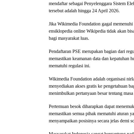
mendaftar sebagai Penyelenggara Sistem Elek
tersebut adalah hingga 24 April 2026.
Jika Wikimedia Foundation gagal memenuhi p
ensiklopedia online Wikipedia tidak akan bisa
bagi masyarakat luas.
Pendaftaran PSE merupakan bagian dari regula
memastikan keamanan data dan kepatuhan huk
mematuhi regulasi ini.
Wikimedia Foundation adalah organisasi nir
menyediakan akses gratis ke pengetahuan bagi
menimbulkan pertanyaan besar tentang masa 
Pertemuan besok diharapkan dapat menemukan 
memastikan semua pihak mematuhi aturan yan
menyampaikan posisinya secara jelas demi sol
Masyarakat Indonesia sangat bergantung pada