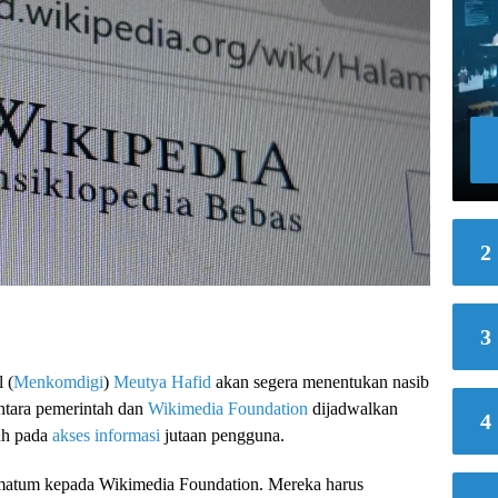
2
3
 (
Menkomdigi
)
Meutya Hafid
akan segera menentukan nasib
ntara pemerintah dan
Wikimedia Foundation
dijadwalkan
4
uh pada
akses informasi
jutaan pengguna.
matum kepada Wikimedia Foundation. Mereka harus