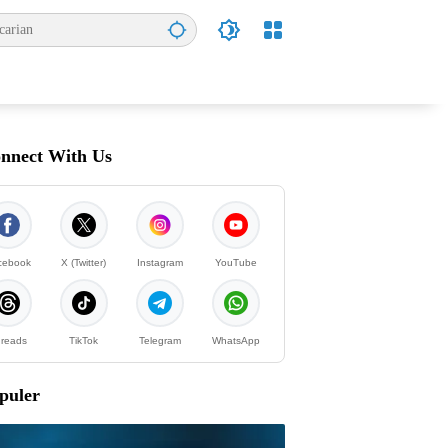
nnect With Us
cebook
X (Twitter)
Instagram
YouTube
reads
TikTok
Telegram
WhatsApp
puler