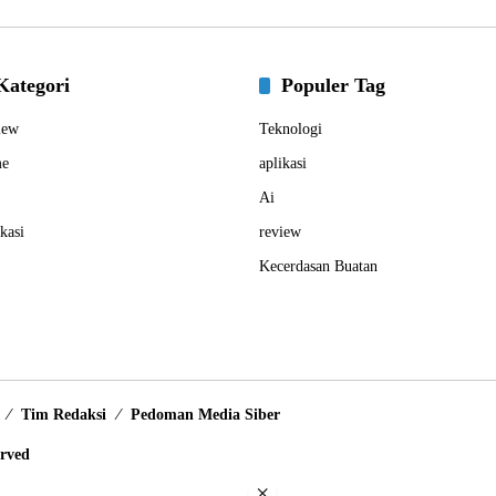
Kategori
Populer Tag
iew
Teknologi
e
aplikasi
Ai
kasi
review
Kecerdasan Buatan
Tim Redaksi
Pedoman Media Siber
erved
×