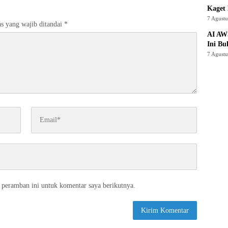
Kaget 
7 Agust
s yang wajib ditandai
*
AI AW
Ini Bu
7 Agust
 peramban ini untuk komentar saya berikutnya.