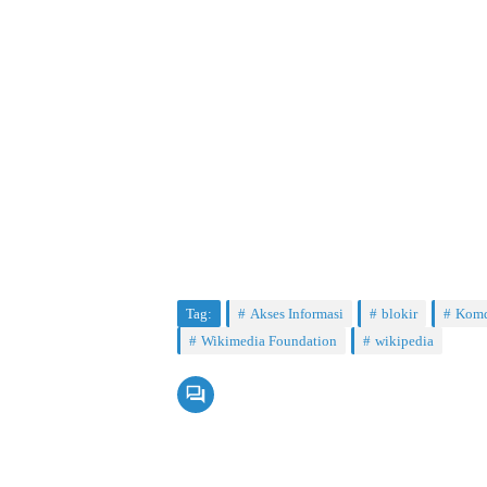
Tag:
Akses Informasi
blokir
Komd
Wikimedia Foundation
wikipedia