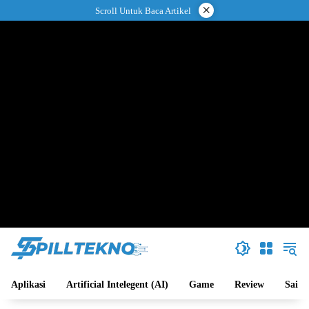
Langsung
×
Scroll Untuk Baca Artikel
ke
konten
Aplikasi
Artificial Intelegent (AI)
Game
Review
Sains