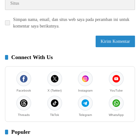
Simpan nama, email, dan situs web saya pada peramban ini untuk
komentar saya berikutnya.
Connect With Us
Facebook
X (Twitter)
Instagram
YouTube
Threads
TikTok
Telegram
WhatsApp
Populer