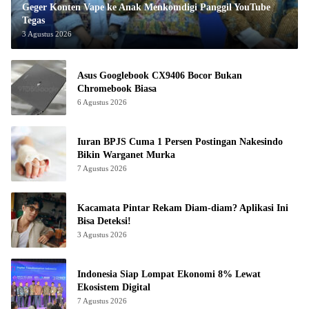
Geger Konten Vape ke Anak Menkomdigi Panggil YouTube
Tegas
3 Agustus 2026
Asus Googlebook CX9406 Bocor Bukan
Chromebook Biasa
6 Agustus 2026
Iuran BPJS Cuma 1 Persen Postingan Nakesindo
Bikin Warganet Murka
7 Agustus 2026
Kacamata Pintar Rekam Diam-diam? Aplikasi Ini
Bisa Deteksi!
3 Agustus 2026
Indonesia Siap Lompat Ekonomi 8% Lewat
Ekosistem Digital
7 Agustus 2026