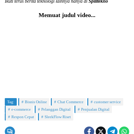
Ikuti terus berita teknologi lainnya hanya di
Spilltekno
Memuat judul video...
Tag:
Bisnis Online
Chat Commerce
customer service
e-commerce
Pelanggan Digital
Penjualan Digital
Respon Cepat
SleekFlow Riset