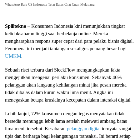
WhatsApp Raja CS Indonesia Telat Balas Chat Cuan Melayang
Spilltekno
– Konsumen Indonesia kini menunjukkan tingkat
ketidaksabaran tinggi saat berbelanja online. Mereka
mengharapkan respons super cepat dari para pelaku bisnis digital.
Fenomena ini menjadi tantangan sekaligus peluang besar bagi
UMKM
.
Sebuah riset terbaru dari SleekFlow mengungkapkan fakta
mengejutkan mengenai perilaku konsumen. Sebanyak 46%
pelanggan akan langsung kehilangan minat jika pesan mereka
tidak dibalas dalam kurun waktu lima menit. Angka ini
menegaskan betapa krusialnya kecepatan dalam interaksi digital.
Lebih lanjut, 72% konsumen dengan tegas menyatakan tidak
bersedia menunggu lebih lama setelah melewati ambang batas
lima menit tersebut. Kesabaran
pelanggan digital
ternyata sangat
tipis dan berharga bagi kelangsungan transaksi. Ini berarti setiap