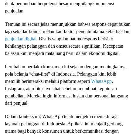
detik penundaan berpotensi besar menghilangkan potensi
penjualan.
Temuan ini secara jelas menunjukkan bahwa respons cepat bukan
lagi sekadar bonus, melainkan faktor penentu utama keberhasilan
penjualan digital
. Bisnis yang lambat merespons berisiko
kehilangan pelanggan dan omset secara signifikan. Kecepatan
balasan kini menjadi mata uang baru dalam ekonomi digital.
Perubahan perilaku konsumen ini sejalan dengan meningkatnya
pola belanja “chat-first” di Indonesia. Pelanggan kini lebih
memilih berinteraksi melalui platform seperti
WhatsApp
,
Instagram, atau fitur live chat sebelum membuat keputusan
pembelian. Mereka ingin informasi instan dan personal langsung
dari penjual.
Dalam konteks ini, WhatsApp telah menjelma menjadi raja
layanan pelanggan di Indonesia. Aplikasi ini menjadi gerbang
utama bagi banyak konsumen untuk berkomunikasi dengan