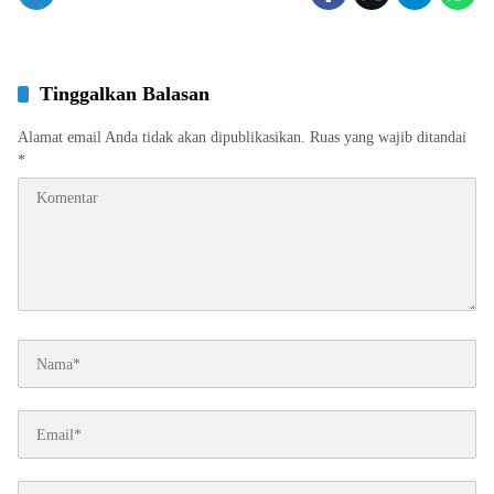
Tinggalkan Balasan
Alamat email Anda tidak akan dipublikasikan.
Ruas yang wajib ditandai
*