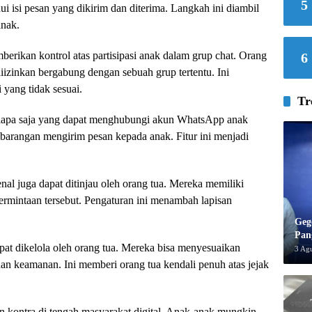
5
 isi pesan yang dikirim dan diterima. Langkah ini diambil
anak.
mberikan kontrol atas partisipasi anak dalam grup chat. Orang
6
izinkan bergabung dengan sebuah grup tertentu. Ini
 yang tidak sesuai.
Tr
 siapa saja yang dapat menghubungi akun WhatsApp anak
embarangan mengirim pesan kepada anak. Fitur ini menjadi
nal juga dapat ditinjau oleh orang tua. Mereka memiliki
rmintaan tersebut. Pengaturan ini menambah lapisan
Geg
Pan
pat dikelola oleh orang tua. Mereka bisa menyesuaikan
3 Ag
han keamanan. Ini memberi orang tua kendali penuh atas jejak
an kontra di tengah masyarakat digital. Anak-anak mungkin