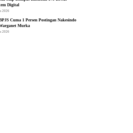
tem Digital
us 2026
BPJS Cuma 1 Persen Postingan Nakesindo
 Warganet Murka
us 2026