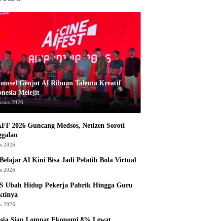
komsel Genjot AI Ribuan Talenta Kreatif
nesia Melejit
ustus 2026
AFF 2026 Guncang Medsos, Netizen Soroti
ggalan
us 2026
Belajar AI Kini Bisa Jadi Pelatih Bola Virtual
us 2026
S Ubah Hidup Pekerja Pabrik Hingga Guru
ktinya
us 2026
esia Siap Lompat Ekonomi 8% Lewat