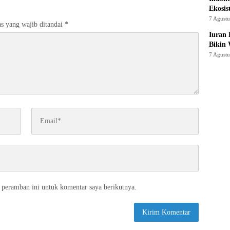
Ekosis
7 Agust
s yang wajib ditandai
*
Iuran 
Bikin
7 Agust
 peramban ini untuk komentar saya berikutnya.