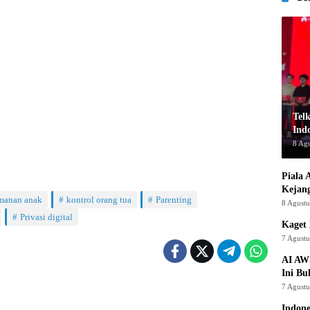
Tel
Indo
8 Ag
Piala 
Kejan
manan anak
kontrol orang tua
Parenting
8 Agust
Privasi digital
Kaget 
7 Agust
AI AW
Ini Bu
7 Agust
Indon