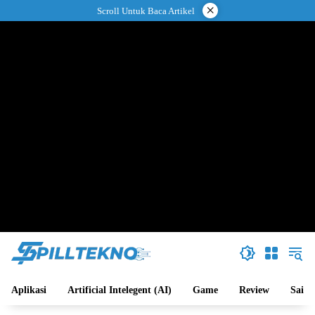
Langsung
×
Scroll Untuk Baca Artikel
ke
konten
Aplikasi
Artificial Intelegent (AI)
Game
Review
Sains