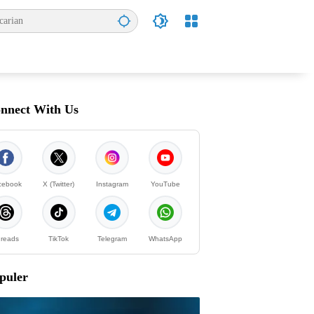
nnect With Us
cebook
X (Twitter)
Instagram
YouTube
reads
TikTok
Telegram
WhatsApp
puler