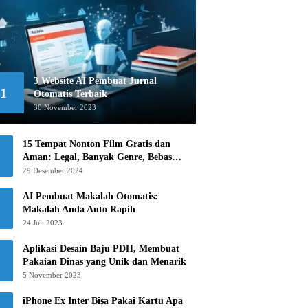
3 Website AI Pembuat Jurnal
1
Otomatis Terbaik
30 November 2023
15 Tempat Nonton Film Gratis dan
Aman: Legal, Banyak Genre, Bebas
Khawatir!
29 Desember 2024
AI Pembuat Makalah Otomatis:
Makalah Anda Auto Rapih
24 Juli 2023
Aplikasi Desain Baju PDH, Membuat
Pakaian Dinas yang Unik dan Menarik
5 November 2023
iPhone Ex Inter Bisa Pakai Kartu Apa