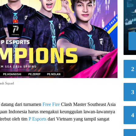
2
ash Squad
3
datang dari turnamen
Free Fire
Clash Master Southeast Asia
gaan Indonesia harus mengakui keunggulan lawan-lawannya
4
direbut oleh tim
P Esports
dari Vietnam yang tampil sangat