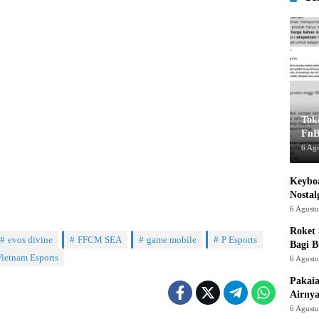
Tok
FnB
6 Ag
Keyboa
Nostal
6 Agust
Roket
evos divine
FFCM SEA
game mobile
P Esports
Bagi 
ietnam Esports
6 Agust
Pakaia
Airnya
6 Agust