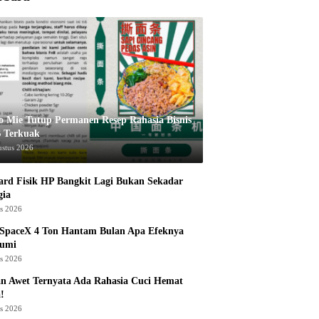
o Mie Tutup Permanen Resep Rahasia Bisnis
 Terkuak
ustus 2026
rd Fisik HP Bangkit Lagi Bukan Sekadar
gia
us 2026
 SpaceX 4 Ton Hantam Bulan Apa Efeknya
Bumi
us 2026
n Awet Ternyata Ada Rahasia Cuci Hemat
!
us 2026