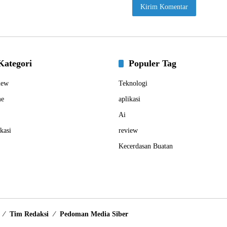
Kategori
Populer Tag
iew
Teknologi
e
aplikasi
Ai
kasi
review
Kecerdasan Buatan
Tim Redaksi
Pedoman Media Siber