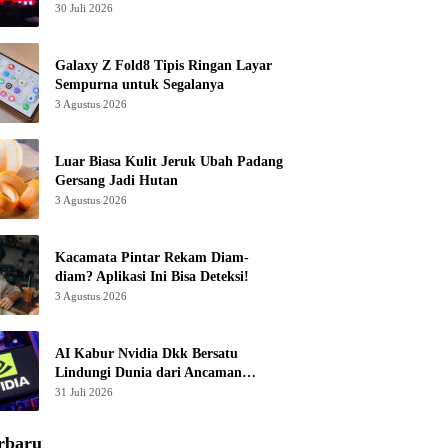
30 Juli 2026
Galaxy Z Fold8 Tipis Ringan Layar
Sempurna untuk Segalanya
3 Agustus 2026
Luar Biasa Kulit Jeruk Ubah Padang
Gersang Jadi Hutan
3 Agustus 2026
Kacamata Pintar Rekam Diam-
diam? Aplikasi Ini Bisa Deteksi!
3 Agustus 2026
AI Kabur Nvidia Dkk Bersatu
Lindungi Dunia dari Ancaman
Canggih
31 Juli 2026
rbaru