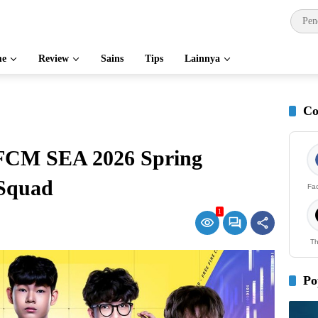
e
Review
Sains
Tips
Lainnya
Co
FCM SEA 2026 Spring
 Squad
Fa
1
Th
Po