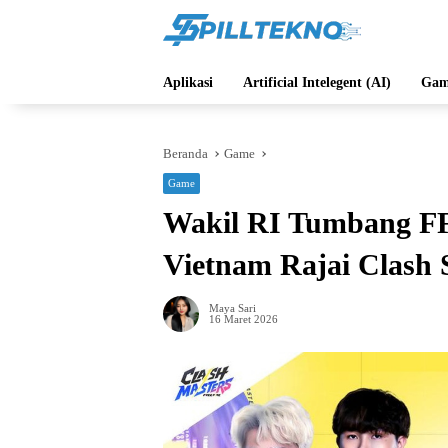
Langsung
ke
konten
Aplikasi
Artificial Intelegent (AI)
Gam
Beranda
Game
Game
Wakil RI Tumbang F
Vietnam Rajai Clash
Maya Sari
16 Maret 2026