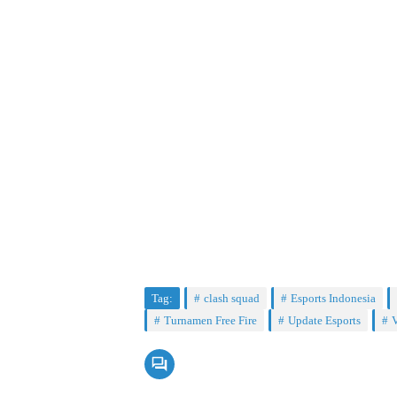
Tag:
clash squad
Esports Indonesia
Turnamen Free Fire
Update Esports
V