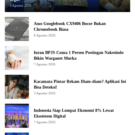
3 Agustus 2026
Asus Googlebook CX9406 Bocor Bukan
Chromebook Biasa
6 Agustus 2026
Iuran BPJS Cuma 1 Persen Postingan Nakesindo
Bikin Warganet Murka
7 Agustus 2026
Kacamata Pintar Rekam Diam-diam? Aplikasi Ini
Bisa Deteksi!
3 Agustus 2026
Indonesia Siap Lompat Ekonomi 8% Lewat
Ekosistem Digital
7 Agustus 2026