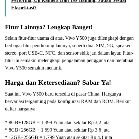
Performa, Uji Kamera Dan Tes Gaming, Sudah Sesuai
Ekspektasi?
Fitur Lainnya? Lengkap Banget!
Selain fitur-fitur utama di atas, Vivo Y500 juga dilengkapi dengan
berbagai fitur pendukung lainnya, seperti dual SIM, 5G, speaker
stereo, port USB-C, NFC, dan sensor sidik jari dalam layar. Fitur-
fitur ini semakin melengkapi pengalaman pengguna dan membuat
Vivo Y500 semakin menarik.
Harga dan Ketersediaan? Sabar Ya!
Saat ini, Vivo Y500 baru tersedia di pasar China. Harganya
bervariasi tergantung pada konfigurasi RAM dan ROM. Berikut
daftar harganya:
* 8GB+128GB = 1.399 Yuan atau sekitar Rp 3,2 juta
* 8GB+256GB = 1.599 Yuan atau sekitar Rp 3,6 juta
* 12GB+256GB = 1.799 Yuan atau sekitar Rp 4,1 juta