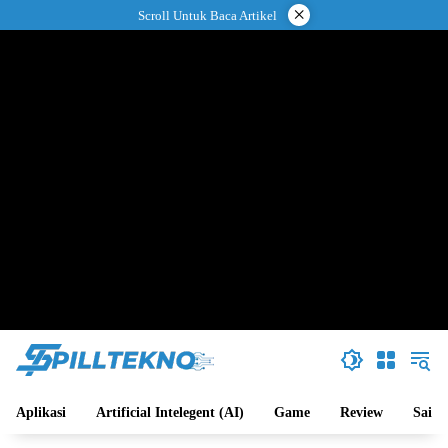
Langsung
×
Scroll Untuk Baca Artikel
ke
konten
Aplikasi
Artificial Intelegent (AI)
Game
Review
Sains