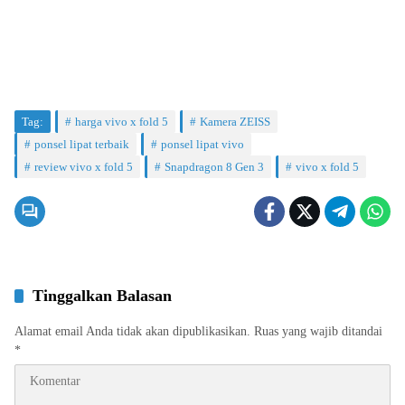
Tag:
harga vivo x fold 5
Kamera ZEISS
ponsel lipat terbaik
ponsel lipat vivo
review vivo x fold 5
Snapdragon 8 Gen 3
vivo x fold 5
Tinggalkan Balasan
Alamat email Anda tidak akan dipublikasikan.
Ruas yang wajib ditandai
*