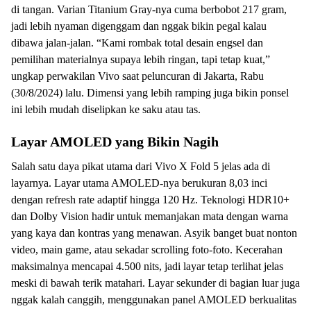
di tangan. Varian Titanium Gray-nya cuma berbobot 217 gram,
jadi lebih nyaman digenggam dan nggak bikin pegal kalau
dibawa jalan-jalan. “Kami rombak total desain engsel dan
pemilihan materialnya supaya lebih ringan, tapi tetap kuat,”
ungkap perwakilan Vivo saat peluncuran di Jakarta, Rabu
(30/8/2024) lalu. Dimensi yang lebih ramping juga bikin ponsel
ini lebih mudah diselipkan ke saku atau tas.
Layar AMOLED yang Bikin Nagih
Salah satu daya pikat utama dari Vivo X Fold 5 jelas ada di
layarnya. Layar utama AMOLED-nya berukuran 8,03 inci
dengan refresh rate adaptif hingga 120 Hz. Teknologi HDR10+
dan Dolby Vision hadir untuk memanjakan mata dengan warna
yang kaya dan kontras yang menawan. Asyik banget buat nonton
video, main game, atau sekadar scrolling foto-foto. Kecerahan
maksimalnya mencapai 4.500 nits, jadi layar tetap terlihat jelas
meski di bawah terik matahari. Layar sekunder di bagian luar juga
nggak kalah canggih, menggunakan panel AMOLED berkualitas