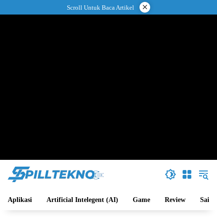
Langsung
×
Scroll Untuk Baca Artikel
ke
konten
Aplikasi
Artificial Intelegent (AI)
Game
Review
Sains