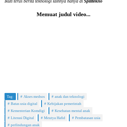
Ikuti terus berita teknologi lainnya hanya di
Spilltekno
Memuat judul video...
Tag:
Akses medsos
anak dan teknologi
Batas usia digital
Kebijakan pemerintah
Kementerian Komdigi
Kesehatan mental anak
Literasi Digital
Meutya Hafid
Pembatasan usia
perlindungan anak