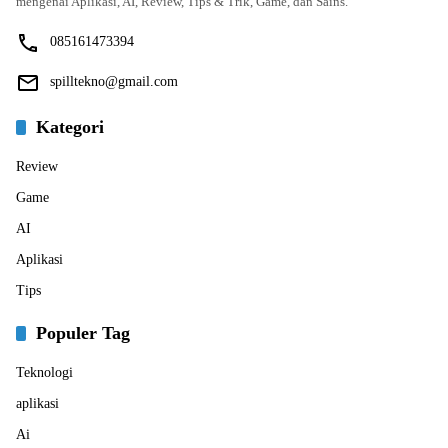
mengenai Aplikasi, AI, Review, Tips & Trik, Game, dan Sains.
085161473394
spilltekno@gmail.com
Kategori
Review
Game
AI
Aplikasi
Tips
Populer Tag
Teknologi
aplikasi
Ai