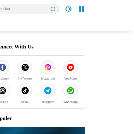
nnect With Us
cebook
X (Twitter)
Instagram
YouTube
reads
TikTok
Telegram
WhatsApp
puler