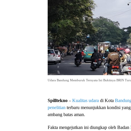
Udara Bandung Memburuk Ternyata Ini Buktinya BRIN Tur
Spilltekno
–
Kualitas udara
di Kota
Bandun
penelitian
terbaru menunjukkan kondisi yang t
ambang batas aman.
Fakta mengejutkan ini diungkap oleh Badan R