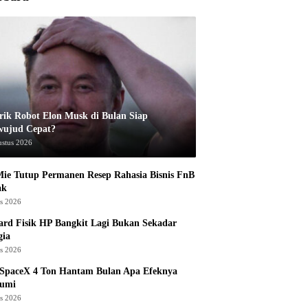
rik Robot Elon Musk di Bulan Siap
wujud Cepat?
ustus 2026
ie Tutup Permanen Resep Rahasia Bisnis FnB
ak
us 2026
rd Fisik HP Bangkit Lagi Bukan Sekadar
gia
us 2026
 SpaceX 4 Ton Hantam Bulan Apa Efeknya
Bumi
us 2026