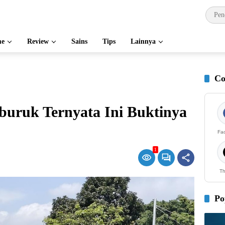
e
Review
Sains
Tips
Lainnya
Co
ruk Ternyata Ini Buktinya
Fa
1
Th
Po