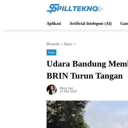
Langsung
ke
konten
Aplikasi
Artificial Intelegent (AI)
Gam
Beranda
Sains
Sains
Udara Bandung Membu
BRIN Turun Tangan
Maya Sari
25 Mei 2026