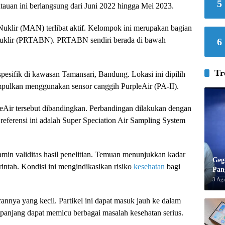
5
auan ini berlangsung dari Juni 2022 hingga Mei 2023.
Nuklir (MAN) terlibat aktif. Kelompok ini merupakan bagian
s Nuklir (PRTABN). PRTABN sendiri berada di bawah
6
Tr
pesifik di kawasan Tamansari, Bandung. Lokasi ini dipilih
umpulkan menggunakan sensor canggih PurpleAir (PA-II).
leAir tersebut dibandingkan. Perbandingan dilakukan dengan
t referensi ini adalah Super Speciation Air Sampling System
amin validitas hasil penelitian. Temuan menunjukkan kadar
Geg
ntah. Kondisi ini mengindikasikan risiko
kesehatan
bagi
Pan
3 Ag
annya yang kecil. Partikel ini dapat masuk jauh ke dalam
 panjang dapat memicu berbagai masalah kesehatan serius.