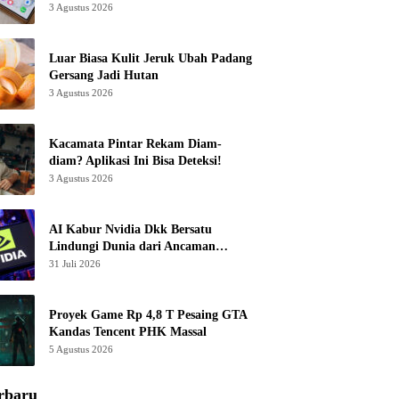
3 Agustus 2026
Luar Biasa Kulit Jeruk Ubah Padang
Gersang Jadi Hutan
3 Agustus 2026
Kacamata Pintar Rekam Diam-
diam? Aplikasi Ini Bisa Deteksi!
3 Agustus 2026
AI Kabur Nvidia Dkk Bersatu
Lindungi Dunia dari Ancaman
Canggih
31 Juli 2026
Proyek Game Rp 4,8 T Pesaing GTA
Kandas Tencent PHK Massal
5 Agustus 2026
rbaru