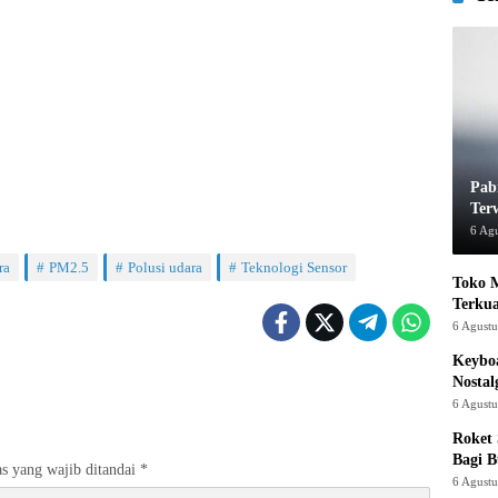
Pab
Ter
6 Ag
ra
PM2.5
Polusi udara
Teknologi Sensor
Toko M
Terku
6 Agust
Keyboa
Nostal
6 Agust
Roket
Bagi 
s yang wajib ditandai
*
6 Agust