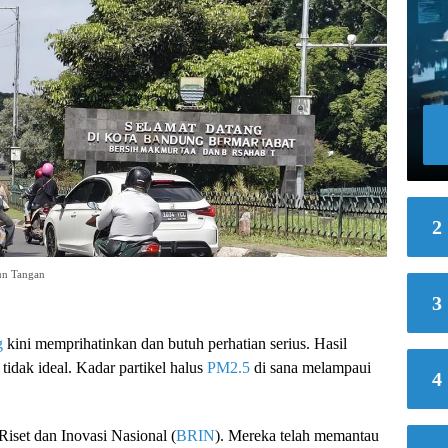
2
un Tangan
3
g
kini memprihatinkan dan butuh perhatian serius. Hasil
idak ideal. Kadar partikel halus
PM2.5
di sana melampaui
4
iset dan Inovasi Nasional (
BRIN
). Mereka telah memantau