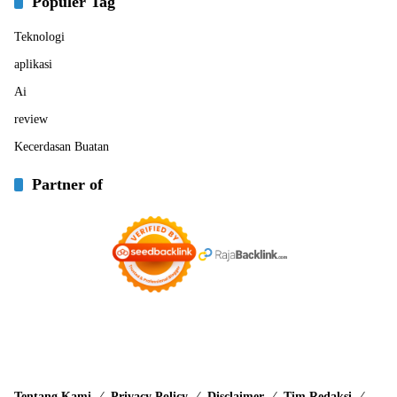
Populer Tag
Teknologi
aplikasi
Ai
review
Kecerdasan Buatan
Partner of
Tentang Kami
Privacy Policy
Disclaimer
Tim Redaksi