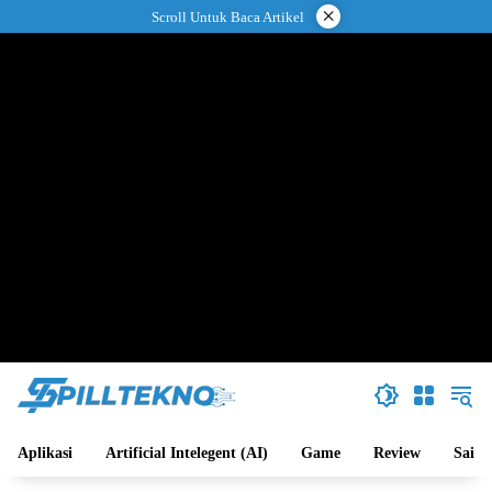
Langsung
×
Scroll Untuk Baca Artikel
ke
konten
Aplikasi
Artificial Intelegent (AI)
Game
Review
Sains