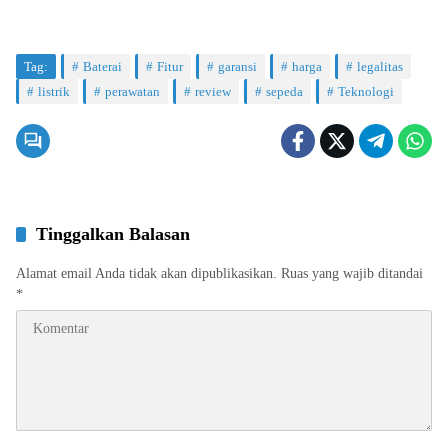
Tag:
Baterai
Fitur
garansi
harga
legalitas
listrik
perawatan
review
sepeda
Teknologi
Tinggalkan Balasan
Alamat email Anda tidak akan dipublikasikan.
Ruas yang wajib ditandai
*