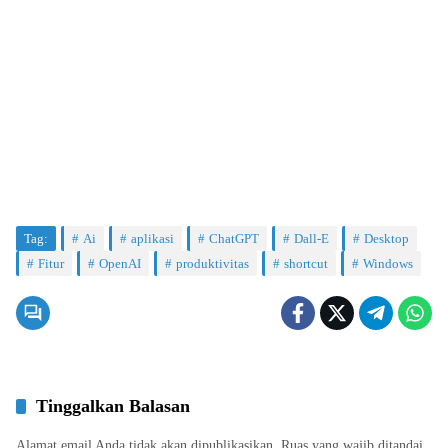
Tag:
Ai
aplikasi
ChatGPT
Dall-E
Desktop
Fitur
OpenAI
produktivitas
shortcut
Windows
Tinggalkan Balasan
Alamat email Anda tidak akan dipublikasikan.
Ruas yang wajib ditandai