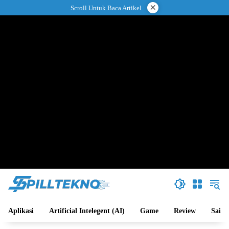
Langsung
×
Scroll Untuk Baca Artikel
ke
konten
Aplikasi
Artificial Intelegent (AI)
Game
Review
Sains