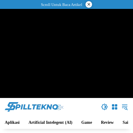
Langsung
×
Scroll Untuk Baca Artikel
ke
konten
Aplikasi
Artificial Intelegent (AI)
Game
Review
Sains