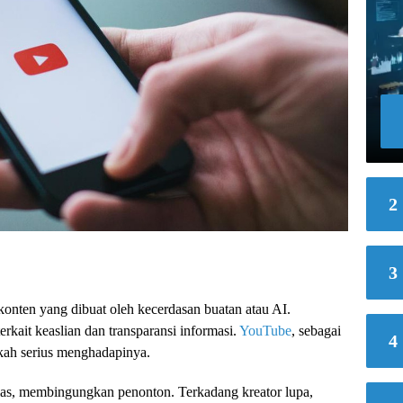
2
3
 konten yang dibuat oleh kecerdasan buatan atau AI.
rkait keaslian dan transparansi informasi.
YouTube
, sebagai
4
gkah serius menghadapinya.
elas, membingungkan penonton. Terkadang kreator lupa,