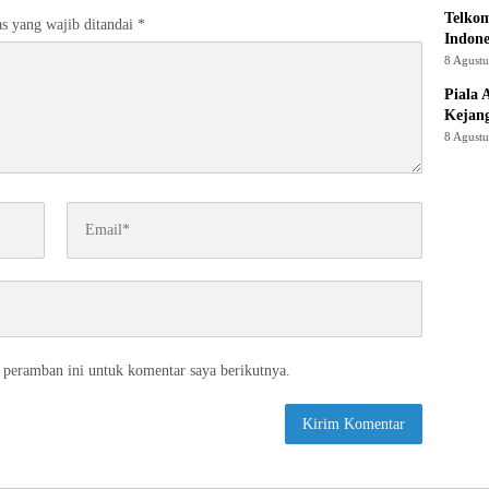
Telkom
s yang wajib ditandai
*
Indone
8 Agust
Piala 
Kejan
8 Agust
 peramban ini untuk komentar saya berikutnya.