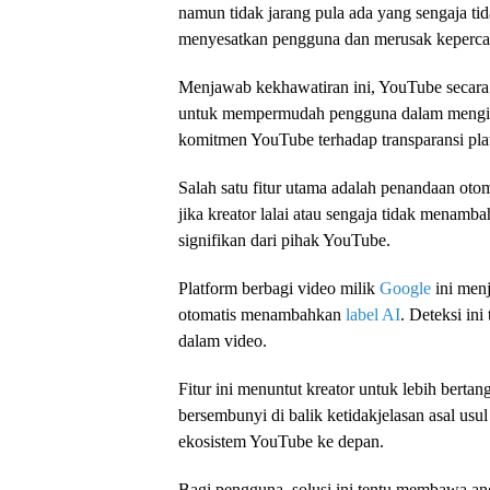
namun tidak jarang pula ada yang sengaja tid
menyesatkan pengguna dan merusak keperca
Menjawab kekhawatiran ini, YouTube secara
untuk mempermudah pengguna dalam mengident
komitmen YouTube terhadap transparansi pla
Salah satu fitur utama adalah penandaan oto
jika kreator lalai atau sengaja tidak menamb
signifikan dari pihak YouTube.
Platform berbagi video milik
Google
ini menj
otomatis menambahkan
label AI
. Deteksi ini
dalam video.
Fitur ini menuntut kreator untuk lebih berta
bersembunyi di balik ketidakjelasan asal usu
ekosistem YouTube ke depan.
Bagi pengguna, solusi ini tentu membawa an