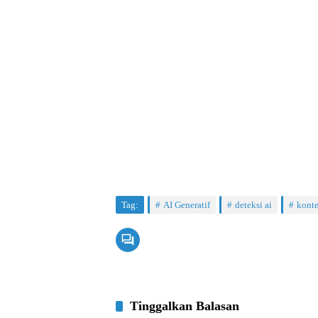
Tag:
AI Generatif
deteksi ai
konte
Tinggalkan Balasan