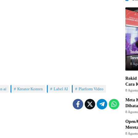
Ind
Inve
8 Ag
Rokid 
Cara 
n ai
Kreator Konten
Label AI
Platform Video
8 Agust
Meta K
Dibata
8 Agust
OpenA
Mereta
8 Agust