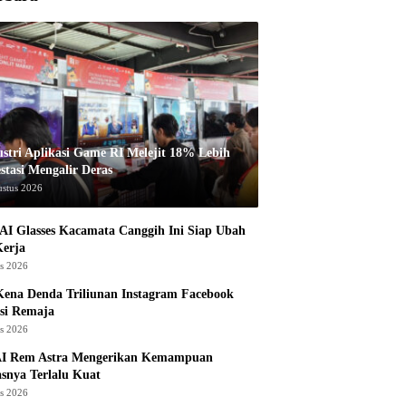
ustri Aplikasi Game RI Melejit 18% Lebih
stasi Mengalir Deras
ustus 2026
AI Glasses Kacamata Canggih Ini Siap Ubah
Kerja
us 2026
ena Denda Triliunan Instagram Facebook
si Remaja
us 2026
I Rem Astra Mengerikan Kemampuan
snya Terlalu Kuat
us 2026