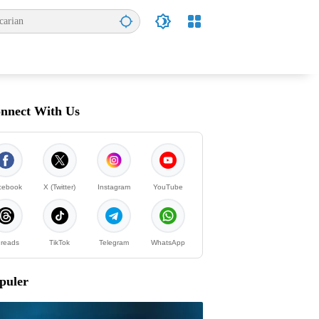
nnect With Us
cebook
X (Twitter)
Instagram
YouTube
reads
TikTok
Telegram
WhatsApp
puler