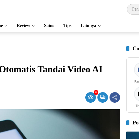
e
Review
Sains
Tips
Lainnya
Co
Otomatis Tandai Video AI
Fa
0
Th
Po