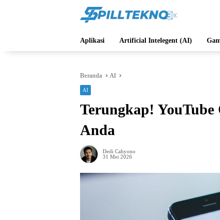
Langsung
ke
konten
Aplikasi
Artificial Intelegent (AI)
Gam
Beranda
AI
AI
Terungkap! YouTube 
Anda
Dedi Cahyono
31 Mei 2026