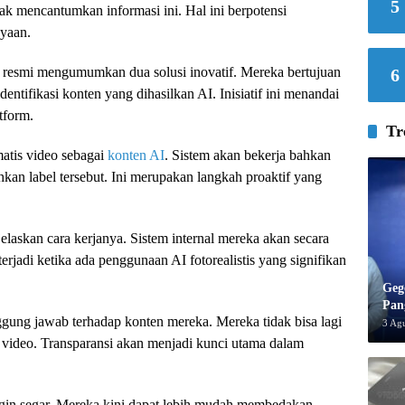
5
ak mencantumkan informasi ini. Hal ini berpotensi
yaan.
 resmi mengumumkan dua solusi inovatif. Mereka bertujuan
6
ifikasi konten yang dihasilkan AI. Inisiatif ini menandai
tform.
Tr
matis video sebagai
konten AI
. Sistem akan bekerja bahkan
ahkan label tersebut. Ini merupakan langkah proaktif yang
elaskan cara kerjanya. Sistem internal mereka akan secara
 terjadi ketika ada penggunaan AI fotorealistis yang signifikan
Geg
Pan
nggung jawab terhadap konten mereka. Mereka tidak bisa lagi
3 Ag
l video. Transparansi akan menjadi kunci utama dalam
gin segar. Mereka kini dapat lebih mudah membedakan