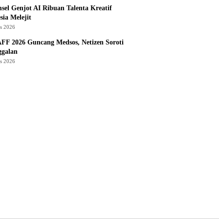
sel Genjot AI Ribuan Talenta Kreatif
sia Melejit
us 2026
AFF 2026 Guncang Medsos, Netizen Soroti
ggalan
us 2026