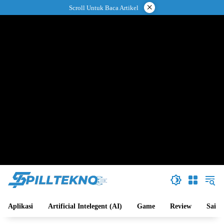
Langsung
×
Scroll Untuk Baca Artikel
ke
konten
Aplikasi
Artificial Intelegent (AI)
Game
Review
Sains