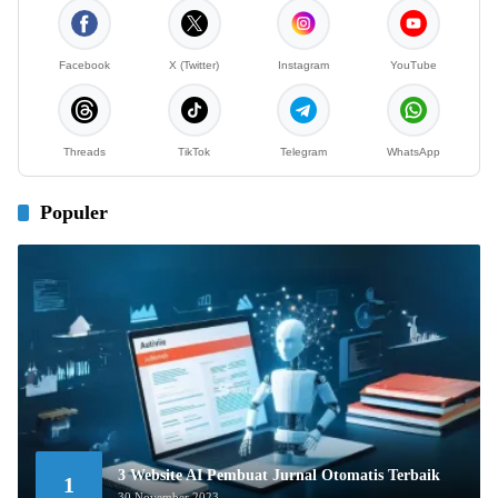
Facebook
X (Twitter)
Instagram
YouTube
Threads
TikTok
Telegram
WhatsApp
Populer
3 Website AI Pembuat Jurnal Otomatis Terbaik
1
30 November 2023