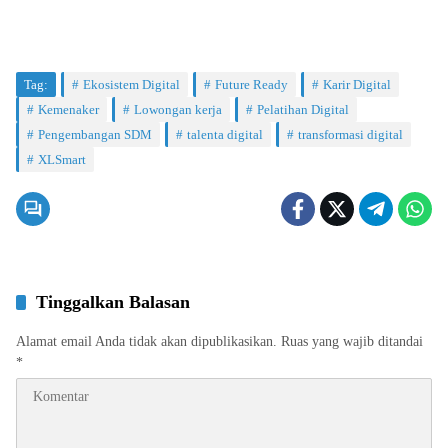
Tag:
Ekosistem Digital
Future Ready
Karir Digital
Kemenaker
Lowongan kerja
Pelatihan Digital
Pengembangan SDM
talenta digital
transformasi digital
XLSmart
Tinggalkan Balasan
Alamat email Anda tidak akan dipublikasikan.
Ruas yang wajib ditandai
*