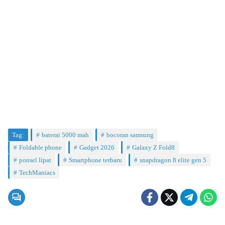
Tag:
baterai 5000 mah
bocoran samsung
Foldable phone
Gadget 2026
Galaxy Z Fold8
ponsel lipat
Smartphone terbaru
snapdragon 8 elite gen 5
TechManiacs