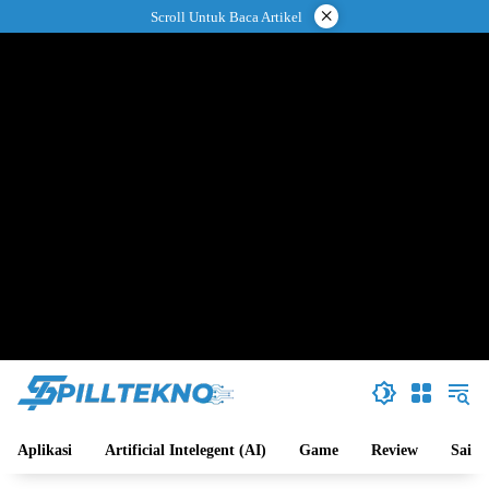
Langsung
×
Scroll Untuk Baca Artikel
ke
konten
Aplikasi
Artificial Intelegent (AI)
Game
Review
Sains