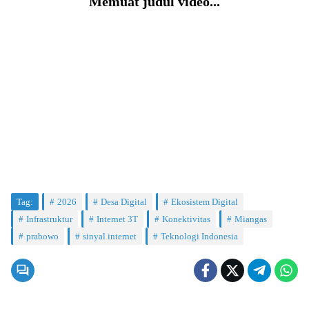
Memuat judul video...
Tag:
2026
Desa Digital
Ekosistem Digital
Infrastruktur
Internet 3T
Konektivitas
Miangas
prabowo
sinyal internet
Teknologi Indonesia