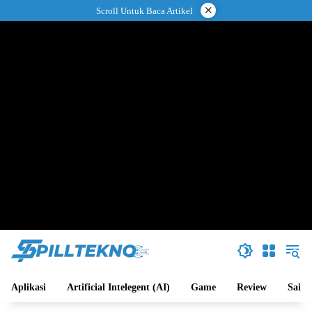
Langsung
×
Scroll Untuk Baca Artikel
ke
konten
Aplikasi
Artificial Intelegent (AI)
Game
Review
Sains