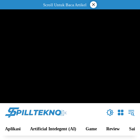
Langsung
×
Scroll Untuk Baca Artikel
ke
konten
Aplikasi
Artificial Intelegent (AI)
Game
Review
Sains