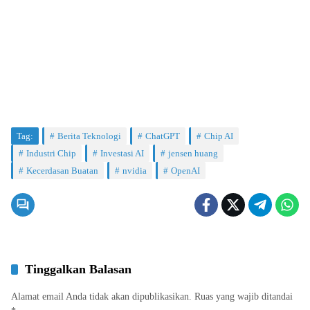
Tag:
Berita Teknologi
ChatGPT
Chip AI
Industri Chip
Investasi AI
jensen huang
Kecerdasan Buatan
nvidia
OpenAI
Tinggalkan Balasan
Alamat email Anda tidak akan dipublikasikan.
Ruas yang wajib ditandai