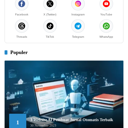
Facebook
X (Twitter)
Instagram
YouTube
Threads
TikTok
Telegram
WhatsApp
Populer
3 Website AI Pembuat Jurnal Otomatis Terbaik
1
30 November 2023