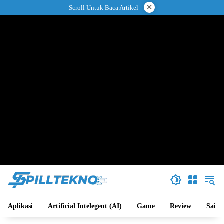
Langsung
×
Scroll Untuk Baca Artikel
ke
konten
Aplikasi
Artificial Intelegent (AI)
Game
Review
Sains