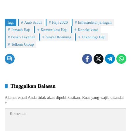
Tag:
Arab Saudi
Haji 2026
infrastruktur jaringan
Jemaah Haji
Komunikasi Haji
Konektivitas
Posko Layanan
Sinyal Roaming
Teknologi Haji
Telkom Group
Tinggalkan Balasan
Alamat email Anda tidak akan dipublikasikan.
Ruas yang wajib ditandai
*