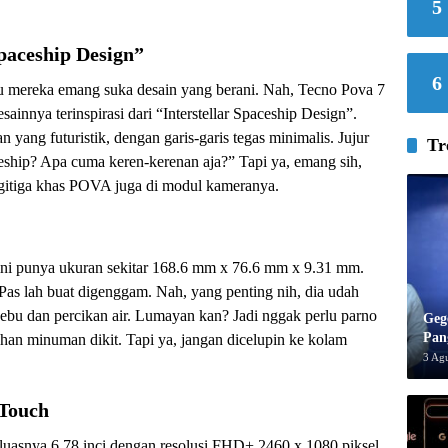
5
Spaceship Design”
6
lau mereka emang suka desain yang berani. Nah, Tecno Pova 7
ainnya terinspirasi dari “Interstellar Spaceship Design”.
 yang futuristik, dengan garis-garis tegas minimalis. Jujur
Tr
ceship? Apa cuma keren-kerenan aja?” Tapi ya, emang sih,
segitiga khas POVA juga di modul kameranya.
ni punya ukuran sekitar 168.6 mm x 76.6 mm x 9.31 mm.
. Pas lah buat digenggam. Nah, yang penting nih, dia udah
n debu dan percikan air. Lumayan kan? Jadi nggak perlu parno
Geg
Pan
han minuman dikit. Tapi ya, jangan dicelupin ke kolam
3 Ag
Touch
luasnya 6.78 inci dengan resolusi FHD+ 2460 x 1080 piksel.