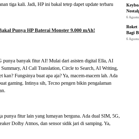
n tiga kali. Jadi, HP ini bakal tetep dapet update terbaru
Keyboa
Nostal
6 Agust
Roket
Bakal Punya HP Baterai Monster 9.000 mAh!
Bagi 
6 Agust
punya banyak fitur AI! Mulai dari asisten digital Ella, AI
Summary, AI Call Translation, Circle to Search, AI Writing,
et kan? Fungsinya buat apa aja? Ya, macem-macem lah. Ada
buat gaming. Intinya sih, Tecno pengen bikin pengalaman
an.
juga punya fitur lain yang lumayan berguna. Ada dual SIM, 5G,
peaker Dolby Atmos, dan sensor sidik jari di samping. Ya,