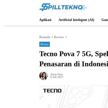
Langsung
ke
konten
Aplikasi
Artificial Intelegent (AI)
Gam
Beranda
Review
Review
Tecno Pova 7 5G, Spe
Penasaran di Indonesi
Anisa Putri
6 Juli 2025