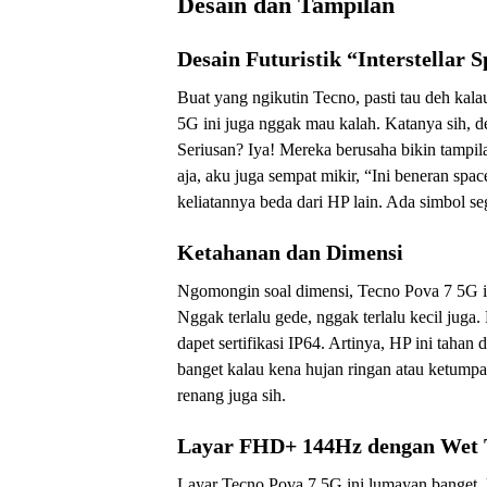
Desain dan Tampilan
Desain Futuristik “Interstellar 
Buat yang ngikutin Tecno, pasti tau deh ka
5G ini juga nggak mau kalah. Katanya sih, des
Seriusan? Iya! Mereka berusaha bikin tampilan
aja, aku juga sempat mikir, “Ini beneran spa
keliatannya beda dari HP lain. Ada simbol 
Ketahanan dan Dimensi
Ngomongin soal dimensi, Tecno Pova 7 5G i
Nggak terlalu gede, nggak terlalu kecil juga
dapet sertifikasi IP64. Artinya, HP ini taha
banget kalau kena hujan ringan atau ketumpa
renang juga sih.
Layar FHD+ 144Hz dengan Wet 
Layar Tecno Pova 7 5G ini lumayan banget, 