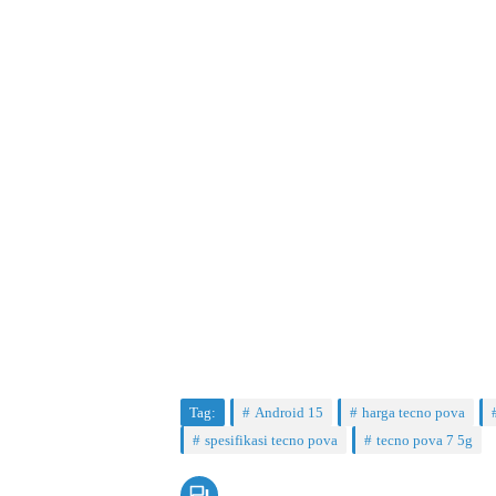
Tag:
Android 15
harga tecno pova
spesifikasi tecno pova
tecno pova 7 5g