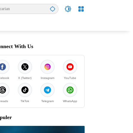
nnect With Us
cebook
X (Twitter)
Instagram
YouTube
reads
TikTok
Telegram
WhatsApp
puler