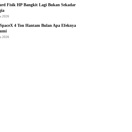
rd Fisik HP Bangkit Lagi Bukan Sekadar
gia
us 2026
 SpaceX 4 Ton Hantam Bulan Apa Efeknya
Bumi
us 2026