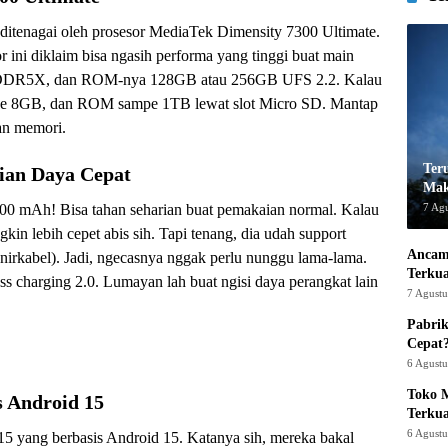
 ditenagai oleh prosesor MediaTek Dimensity 7300 Ultimate.
ini diklaim bisa ngasih performa yang tinggi buat main
PDDR5X, dan ROM-nya 128GB atau 256GB UFS 2.2. Kalau
mpe 8GB, dan ROM sampe 1TB lewat slot Micro SD. Mantap
san memori.
Ter
ian Daya Cepat
Mak
7 Ag
000 mAh! Bisa tahan seharian buat pemakaian normal. Kalau
kin lebih cepet abis sih. Tapi tenang, dia udah support
Ancam
nirkabel). Jadi, ngecasnya nggak perlu nunggu lama-lama.
Terku
ss charging 2.0. Lumayan lah buat ngisi daya perangkat lain
7 Agust
Pabrik
Cepat
6 Agust
Toko M
s Android 15
Terku
6 Agust
5 yang berbasis Android 15. Katanya sih, mereka bakal