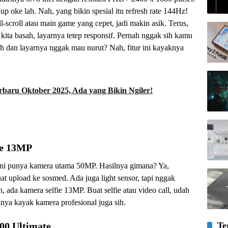
 oke lah. Nah, yang bikin spesial itu refresh rate 144Hz!
-scroll atau main game yang cepet, jadi makin asik. Terus,
 kita basah, layarnya tetep responsif. Pernah nggak sih kamu
sah dan layarnya nggak mau nurut? Nah, fitur ini kayaknya
rbaru Oktober 2025, Ada yang Bikin Ngiler!
ie 13MP
ini punya kamera utama 50MP. Hasilnya gimana? Ya,
uat upload ke sosmed. Ada juga light sensor, tapi nggak
, ada kamera selfie 13MP. Buat selfie atau video call, udah
lnya kayak kamera profesional juga sih.
Te
00 Ultimate