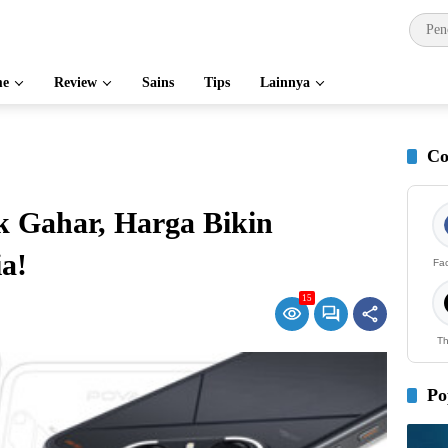
e
Review
Sains
Tips
Lainnya
Co
k Gahar, Harga Bikin
a!
Fa
15
Th
Po