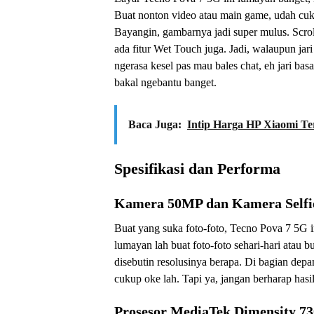
Buat nonton video atau main game, udah cukup
Bayangin, gambarnya jadi super mulus. Scroll
ada fitur Wet Touch juga. Jadi, walaupun jari
ngerasa kesel pas mau bales chat, eh jari ba
bakal ngebantu banget.
Baca Juga:
Intip Harga HP Xiaomi Te
Spesifikasi dan Performa
Kamera 50MP dan Kamera Self
Buat yang suka foto-foto, Tecno Pova 7 5G 
lumayan lah buat foto-foto sehari-hari atau b
disebutin resolusinya berapa. Di bagian depan
cukup oke lah. Tapi ya, jangan berharap hasi
Prosesor MediaTek Dimensity 73