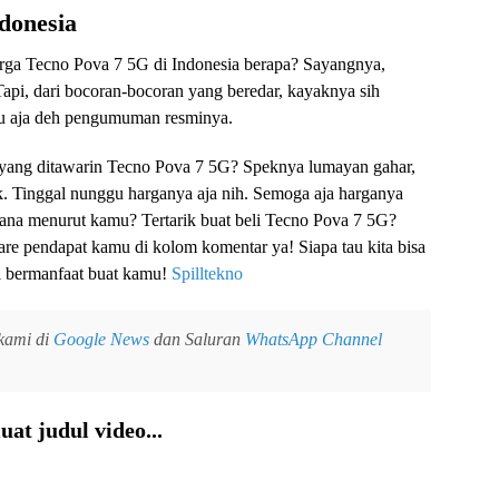
donesia
Harga Tecno Pova 7 5G di Indonesia berapa? Sayangnya,
Tapi, dari bocoran-bocoran yang beredar, kayaknya sih
gu aja deh pengumuman resminya.
yang ditawarin Tecno Pova 7 5G? Speknya lumayan gahar,
ak. Tinggal nunggu harganya aja nih. Semoga aja harganya
mana menurut kamu? Tertarik buat beli Tecno Pova 7 5G?
are pendapat kamu di kolom komentar ya! Siapa tau kita bisa
ni bermanfaat buat kamu!
Spilltekno
 kami di
Google News
dan Saluran
WhatsApp Channel
at judul video...