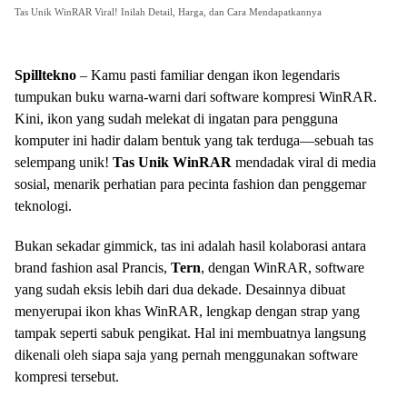
Tas Unik WinRAR Viral! Inilah Detail, Harga, dan Cara Mendapatkannya
Spilltekno
– Kamu pasti familiar dengan ikon legendaris
tumpukan buku warna-warni dari software kompresi WinRAR.
Kini, ikon yang sudah melekat di ingatan para pengguna
komputer ini hadir dalam bentuk yang tak terduga—sebuah tas
selempang unik!
Tas Unik WinRAR
mendadak viral di media
sosial, menarik perhatian para pecinta fashion dan penggemar
teknologi.
Bukan sekadar gimmick, tas ini adalah hasil kolaborasi antara
brand fashion asal Prancis,
Tern
, dengan WinRAR, software
yang sudah eksis lebih dari dua dekade. Desainnya dibuat
menyerupai ikon khas WinRAR, lengkap dengan strap yang
tampak seperti sabuk pengikat. Hal ini membuatnya langsung
dikenali oleh siapa saja yang pernah menggunakan software
kompresi tersebut.