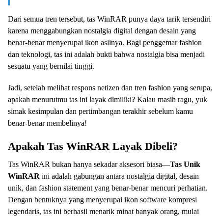
Dari semua tren tersebut, tas WinRAR punya daya tarik tersendiri
karena menggabungkan nostalgia digital dengan desain yang
benar-benar menyerupai ikon aslinya. Bagi penggemar fashion
dan teknologi, tas ini adalah bukti bahwa nostalgia bisa menjadi
sesuatu yang bernilai tinggi.
Jadi, setelah melihat respons netizen dan tren fashion yang serupa,
apakah menurutmu tas ini layak dimiliki? Kalau masih ragu, yuk
simak kesimpulan dan pertimbangan terakhir sebelum kamu
benar-benar membelinya!
Apakah Tas WinRAR Layak Dibeli?
Tas WinRAR bukan hanya sekadar aksesori biasa—
Tas Unik
WinRAR
ini adalah gabungan antara nostalgia digital, desain
unik, dan fashion statement yang benar-benar mencuri perhatian.
Dengan bentuknya yang menyerupai ikon software kompresi
legendaris, tas ini berhasil menarik minat banyak orang, mulai