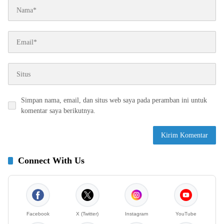
Simpan nama, email, dan situs web saya pada peramban ini untuk
komentar saya berikutnya.
Connect With Us
Facebook
X (Twitter)
Instagram
YouTube