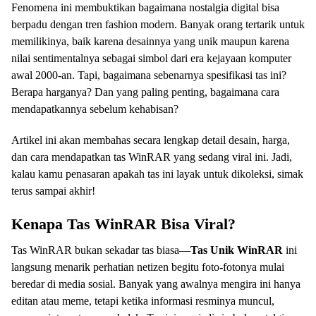
Fenomena ini membuktikan bagaimana nostalgia digital bisa
berpadu dengan tren fashion modern. Banyak orang tertarik untuk
memilikinya, baik karena desainnya yang unik maupun karena
nilai sentimentalnya sebagai simbol dari era kejayaan komputer
awal 2000-an. Tapi, bagaimana sebenarnya spesifikasi tas ini?
Berapa harganya? Dan yang paling penting, bagaimana cara
mendapatkannya sebelum kehabisan?
Artikel ini akan membahas secara lengkap detail desain, harga,
dan cara mendapatkan tas WinRAR yang sedang viral ini. Jadi,
kalau kamu penasaran apakah tas ini layak untuk dikoleksi, simak
terus sampai akhir!
Kenapa Tas WinRAR Bisa Viral?
Tas WinRAR bukan sekadar tas biasa—
Tas Unik WinRAR
ini
langsung menarik perhatian netizen begitu foto-fotonya mulai
beredar di media sosial. Banyak yang awalnya mengira ini hanya
editan atau meme, tetapi ketika informasi resminya muncul,