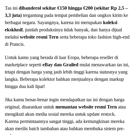
Tas ini
dibanderol sekitar €150 hingga €200 (sekitar Rp 2,5 –
3,3 juta)
tergantung pada tempat pembelian dan ongkos kirim ke
berbagai negara. Sayangnya, karena ini merupakan
koleksi
eksklusif
, jumlah produksinya tidak banyak, dan hanya dijual
melalui
website resmi Tern
serta beberapa toko fashion high-end
di Prancis.
Untuk kamu yang berada di luar Eropa, beberapa reseller di
marketplace seperti
eBay dan Grailed
mulai menawarkan tas ini,
tetapi dengan harga yang jauh lebih tinggi karena statusnya yang
langka. Beberapa kolektor bahkan menjualnya dengan markup
hingga dua kali lipat!
Jika kamu benar-benar ingin mendapatkan tas ini dengan harga
original, disarankan untuk
memantau website resmi Tern
atau
mengikuti akun media sosial mereka untuk update restock.
Karena permintaannya sangat tinggi, ada kemungkinan mereka
akan merilis batch tambahan atau bahkan membuka sistem pre-