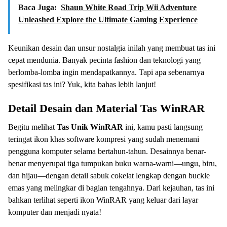
Baca Juga:
Shaun White Road Trip Wii Adventure
Unleashed Explore the Ultimate Gaming Experience
Keunikan desain dan unsur nostalgia inilah yang membuat tas ini
cepat mendunia. Banyak pecinta fashion dan teknologi yang
berlomba-lomba ingin mendapatkannya. Tapi apa sebenarnya
spesifikasi tas ini? Yuk, kita bahas lebih lanjut!
Detail Desain dan Material Tas WinRAR
Begitu melihat
Tas Unik WinRAR
ini, kamu pasti langsung
teringat ikon khas software kompresi yang sudah menemani
pengguna komputer selama bertahun-tahun. Desainnya benar-
benar menyerupai tiga tumpukan buku warna-warni—ungu, biru,
dan hijau—dengan detail sabuk cokelat lengkap dengan buckle
emas yang melingkar di bagian tengahnya. Dari kejauhan, tas ini
bahkan terlihat seperti ikon WinRAR yang keluar dari layar
komputer dan menjadi nyata!