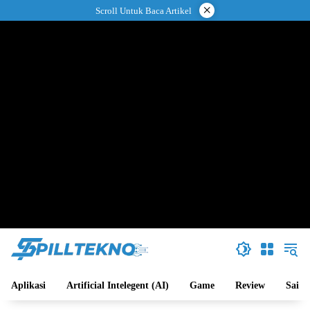
Langsung
×
Scroll Untuk Baca Artikel
ke
konten
Aplikasi
Artificial Intelegent (AI)
Game
Review
Sains