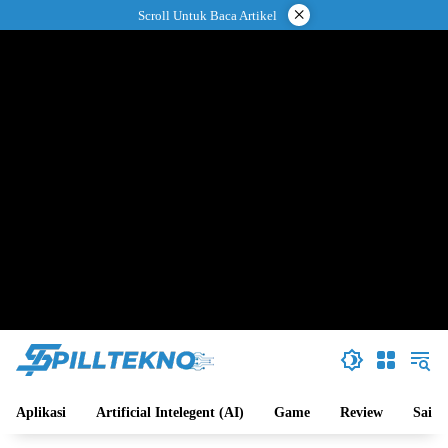
Langsung
×
Scroll Untuk Baca Artikel
ke
konten
Aplikasi
Artificial Intelegent (AI)
Game
Review
Sains