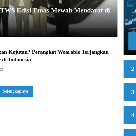
! TWS Edisi Emas Mewah Mendarat di
kan Kejutan? Perangkat Wearable Terjangkau
 di Indonesia
2
025
3
Selengkapnya
4