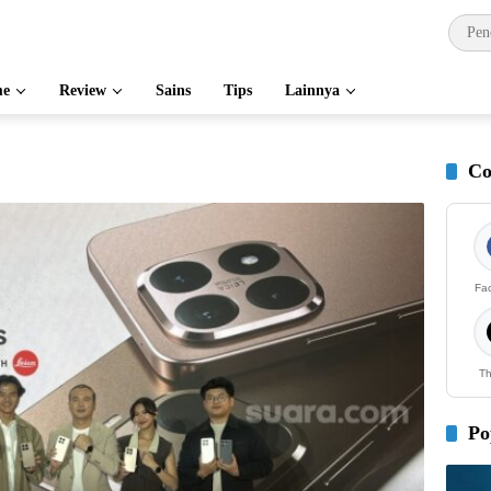
e
Review
Sains
Tips
Lainnya
Co
Fa
Th
Po