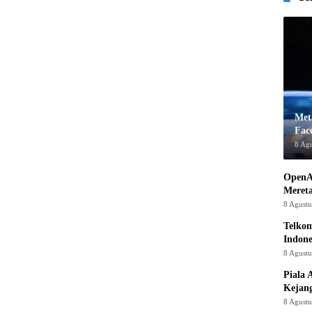
Met
Fac
8 Ag
OpenA
Mereta
8 Agust
Telkom
Indone
8 Agust
Piala 
Kejan
8 Agust