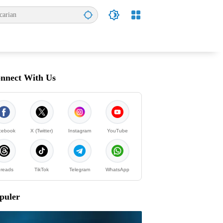
nnect With Us
cebook
X (Twitter)
Instagram
YouTube
reads
TikTok
Telegram
WhatsApp
puler