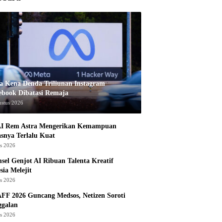
a Kena Denda Triliunan Instagram
ebook Dibatasi Remaja
ustus 2026
I Rem Astra Mengerikan Kemampuan
snya Terlalu Kuat
us 2026
sel Genjot AI Ribuan Talenta Kreatif
sia Melejit
us 2026
AFF 2026 Guncang Medsos, Netizen Soroti
ggalan
us 2026