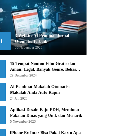
3 Website AI Pembuat Jurnal
1
Otomatis Terbaik
30 November 2023
15 Tempat Nonton Film Gratis dan
Aman: Legal, Banyak Genre, Bebas
Khawatir!
29 Desember 2024
AI Pembuat Makalah Otomatis:
Makalah Anda Auto Rapih
24 Juli 2023
Aplikasi Desain Baju PDH, Membuat
Pakaian Dinas yang Unik dan Menarik
5 November 2023
iPhone Ex Inter Bisa Pakai Kartu Apa