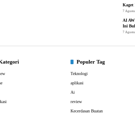
Kaget 
7 Agust
AI AW
Ini Bu
7 Agust
Kategori
Populer Tag
iew
Teknologi
e
aplikasi
Ai
kasi
review
Kecerdasan Buatan