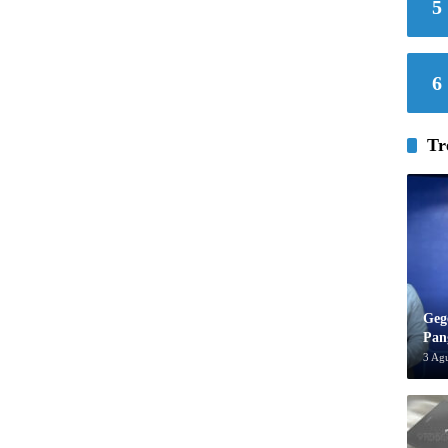
5
6
Tr
Geg
Pan
3 Ag